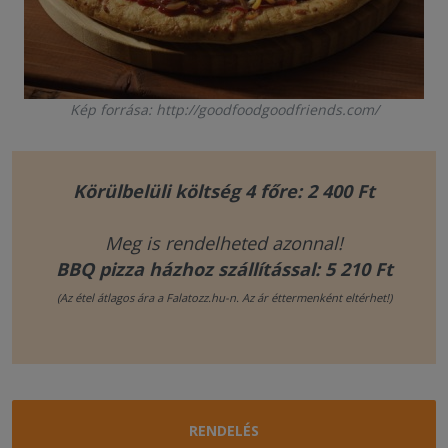
Kép forrása: http://goodfoodgoodfriends.com/
Körülbelüli költség 4 főre: 2 400 Ft
Meg is rendelheted azonnal!
BBQ pizza házhoz szállítással: 5 210 Ft
(Az étel átlagos ára a Falatozz.hu-n. Az ár éttermenként eltérhet!)
RENDELÉS