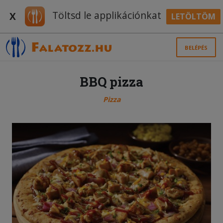
Töltsd le applikációnkat
X
LETÖLTÖM
BELÉPÉS
BBQ pizza
Pizza