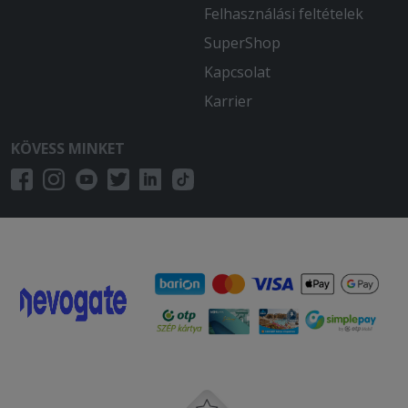
Felhasználási feltételek
SuperShop
Kapcsolat
Karrier
KÖVESS MINKET