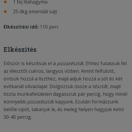
1 fej lilahagyma
25 dkg ementáli sajt
Elkészítési idő:
110 perc
Elkészítés
Először is készítsük el a
pizzatésztá
t. Ehhez futassuk fel
az élesztőt cukros, langyos vízben. Amint felfutott,
öntsük hozzá a liszthez, majd adjuk hozzá a sót és két
evőkanál olívaolajat. Dolgozzuk össze a
tésztá
t, majd
tiszta munkafelületen dagasszuk pár percig, hogy minél
könnyebb
pizzatésztá
t kapjunk. Ezután formázzunk
belőle cipót, takarjuk le, és meleg helyen hagyjuk kelni
30-40 percig.