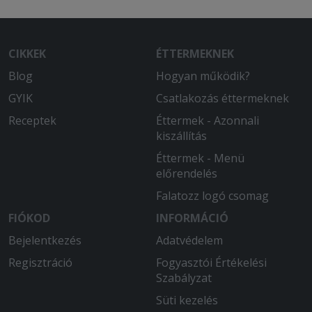
CIKKEK
ÉTTERMEKNEK
Blog
Hogyan működik?
GYIK
Csatlakozás éttermeknek
Receptek
Éttermek - Azonnali
kiszállítás
Éttermek - Menü
előrendelés
Falatozz logó csomag
FIÓKOD
INFORMÁCIÓ
Bejelentkezés
Adatvédelem
Regisztráció
Fogyasztói Értékelési
Szabályzat
Süti kezelés