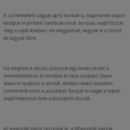
A
csirke
mellett vágjuk apró kockákra, majd kevés olajon
kezdjük el pirítani. Ízesítsük sóval, borssal, majd főzzük
meg a saját levében. Ha megpuhult, vegyük le a tűzről,
és tegyük félre.
Ha megkelt a
tészta
, szórjunk egy kevés lisztet a
munkafelületre, és kezdjük el rajta nyújtani. Olyan
alakúra nyújtsuk a
tésztá
t, amilyen alakú tepsiben
szeretnénk sütni a
pizzá
nkat. Kenjük ki olajjal a tepsit,
majd helyezzük bele a kinyújtott
tésztá
t.
Az ementáli sajtot reszeljük le, a lilhagymát vágjuk