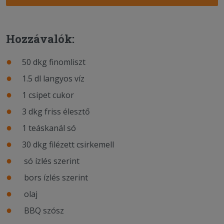
Hozzávalók:
50 dkg finomliszt
1.5 dl langyos víz
1 csipet cukor
3 dkg friss élesztő
1 teáskanál só
30 dkg filézett csirkemell
só ízlés szerint
bors ízlés szerint
olaj
BBQ szósz