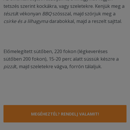
tetszés szerint kockákra, vagy szeletekre. Kenjük meg a
tésztá
t vékonyan
BBQ
szósszal, majd szórjuk meg a
csirke és a lilhagyma
darabokkal, majd a reszelt sajttal.
Előmelegített sütőben, 220 fokon (légkeveréses
sütőben 200 fokon), 15-20 perc alatt süssük készre a
pizzá
t, majd szeletekre vágva, forrón tálaljuk.
MEGÉHEZTÉL? RENDELJ VALAMIT!