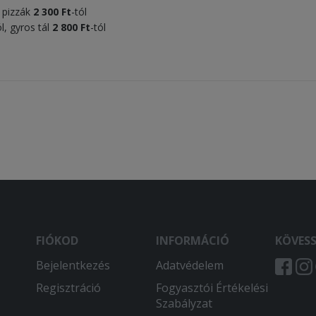
s pizzák
2 300 Ft
-tól
ól, gyros tál
2 800 Ft
-tól
FIÓKOD
INFORMÁCIÓ
KÖVES
Bejelentkezés
Adatvédelem
Regisztráció
Fogyasztói Értékelési
Szabályzat