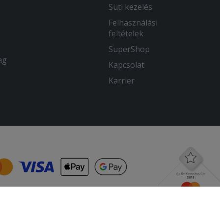
Süti kezelés
Felhasználási
feltételek
SuperShop
ag
Kapcsolat
Karrier