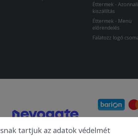
Éttermek - Azonnali
kiszállítás
Éttermek - Menü
előrendelés
Falatozz logó csom
snak tartjuk az adatok védelmét