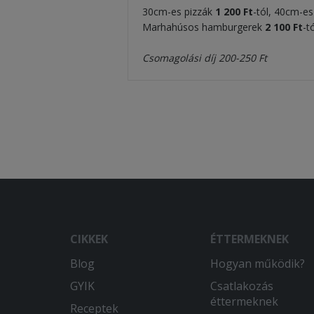
30cm-es pizzák
1 200 Ft
-tól, 40cm-e
Marhahúsos hamburgerek
2 100 Ft
-t
Csomagolási díj 200-250 Ft
CIKKEK
ÉTTERMEKNEK
Blog
Hogyan működik?
GYIK
Csatlakozás
éttermeknek
Receptek