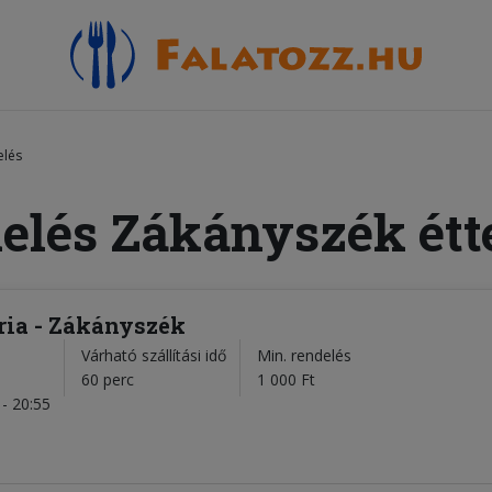
elés
delés Zákányszék étt
ria - Zákányszék
Várható szállítási idő
Min. rendelés
l
60 perc
1 000 Ft
- 20:55