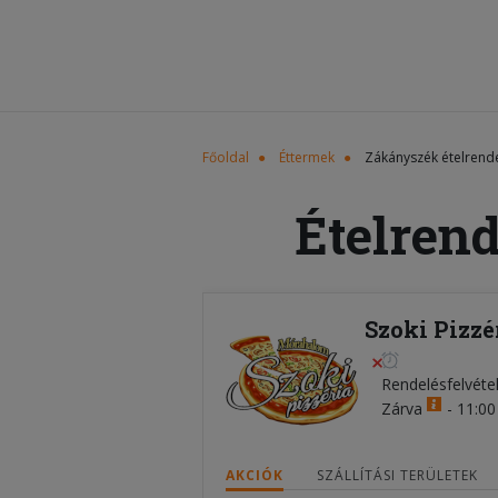
Főoldal
Éttermek
Zákányszék ételrend
Ételren
Szoki Pizzé
Rendelésfelvéte
Zárva
-
11:00 
AKCIÓK
SZÁLLÍTÁSI TERÜLETEK