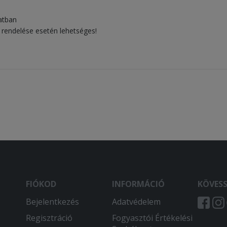
latban
 rendelése esetén lehetséges!
FIÓKOD
INFORMÁCIÓ
KÖVES
Bejelentkezés
Adatvédelem
Regisztráció
Fogyasztói Értékelési