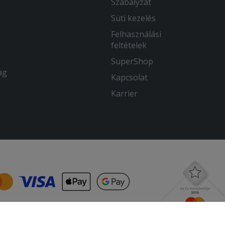
Szabályzat
Süti kezelés
Felhasználási
feltételek
SuperShop
ag
Kapcsolat
Karrier