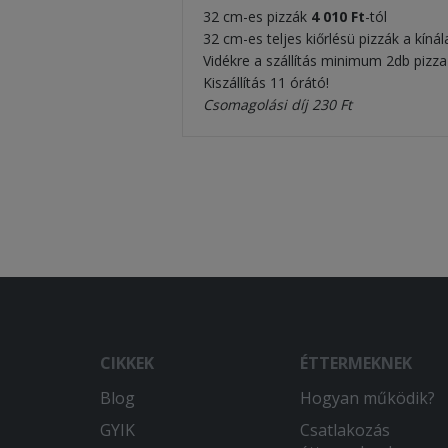
32 cm-es pizzák
4 010 Ft
-tól
32 cm-es teljes kiőrlésü pizzák a kíná
Vidékre a szállítás minimum 2db pizza
Kiszállítás 11 órátó!
Csomagolási díj 230 Ft
CIKKEK
ÉTTERMEKNEK
Blog
Hogyan működik?
GYIK
Csatlakozás