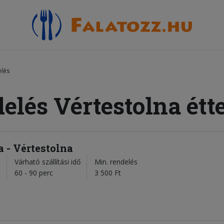
elés
delés Vértestolna étt
a - Vértestolna
Várható szállítási idő
Min. rendelés
l
60 - 90 perc
3 500 Ft