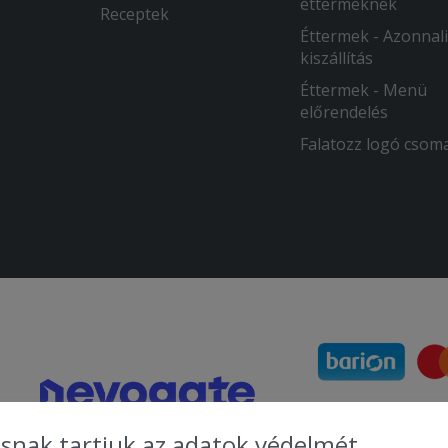
éttermeknek
Receptek
Éttermek - Azonnali
kiszállítás
Éttermek - Menü
előrendelés
Falatozz logó csom
snak tartjuk az adatok védelmét