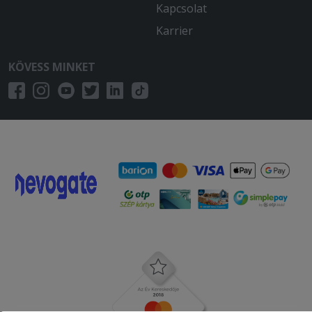
Kapcsolat
Karrier
KÖVESS MINKET