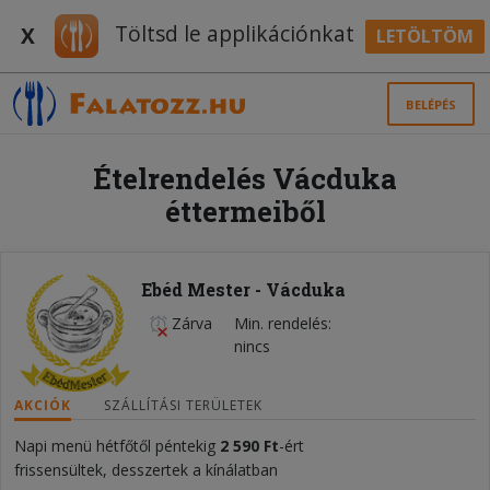
Töltsd le applikációnkat
X
LETÖLTÖM
BELÉPÉS
Ételrendelés Vácduka
éttermeiből
Ebéd Mester - Vácduka
Zárva
Min. rendelés
nincs
AKCIÓK
SZÁLLÍTÁSI TERÜLETEK
Napi menü hétfőtől péntekig
2 590 Ft
-ért
frissensültek, desszertek a kínálatban