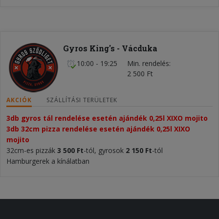
Gyros King's - Vácduka
10:00 - 19:25
Min. rendelés
2 500 Ft
AKCIÓK
SZÁLLÍTÁSI TERÜLETEK
3db gyros tál rendelése esetén ajándék 0,25l XIXO mojito
3db 32cm pizza rendelése esetén ajándék 0,25l XIXO
mojito
32cm-es pizzák
3 500 Ft
-tól, gyrosok
2 150 Ft
-tól
Hamburgerek a kínálatban