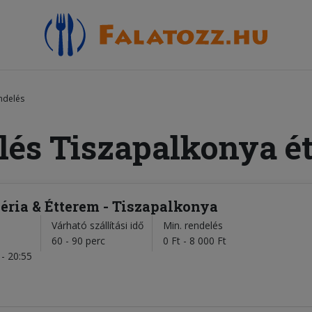
ndelés
lés Tiszapalkonya é
éria & Étterem - Tiszapalkonya
Várható szállítási idő
Min. rendelés
l
60 - 90 perc
0 Ft - 8 000 Ft
- 20:55