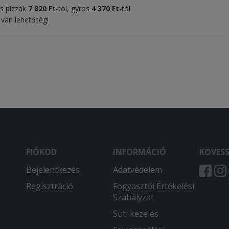
es pizzák
7 820 Ft
-tól, gyros
4 370 Ft
-tól
 van lehetőség!
FIÓKOD
INFORMÁCIÓ
KÖVES
Bejelentkezés
Adatvédelem
Regisztráció
Fogyasztói Értékelési
Szabályzat
Süti kezelés