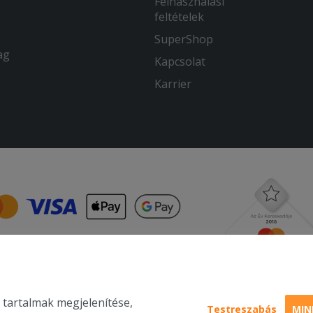
Felhasználási
feltételek
SuperShop
ag
Kapcsolat
Karrier
 tartalmak megjelenítése,
Testreszabás
MIN