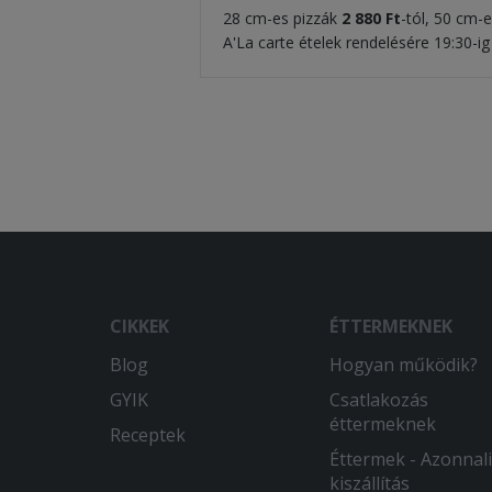
28 cm-es pizzák
2 880 Ft
-tól, 50 cm-
A'La carte ételek rendelésére 19:30-ig
CIKKEK
ÉTTERMEKNEK
Blog
Hogyan működik?
GYIK
Csatlakozás
éttermeknek
Receptek
Éttermek - Azonnali
kiszállítás