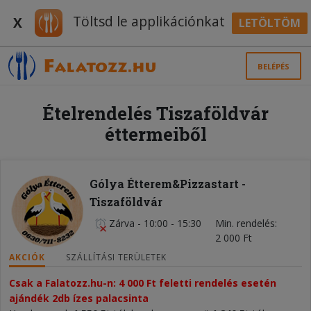
Töltsd le applikációnkat
X
LETÖLTÖM
BELÉPÉS
Ételrendelés Tiszaföldvár
éttermeiből
Gólya Étterem&Pizzastart -
Tiszaföldvár
Zárva
-
10:00 - 15:30
Min. rendelés
2 000 Ft
AKCIÓK
SZÁLLÍTÁSI TERÜLETEK
Csak a Falatozz.hu-n: 4 000 Ft feletti rendelés esetén 
ajándék 2db ízes palacsinta