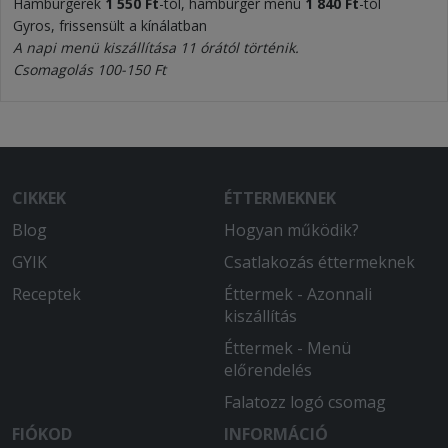
Hamburgerek
1 550 Ft
-tól, hamburger menü
1 840 Ft
-tól
Gyros, frissensült a kínálatban
A napi menü kiszállítása 11 órától történik.
Csomagolás 100-150 Ft
CIKKEK
ÉTTERMEKNEK
Blog
Hogyan működik?
GYIK
Csatlakozás éttermeknek
Receptek
Éttermek - Azonnali
kiszállítás
Éttermek - Menü
előrendelés
Falatozz logó csomag
FIÓKOD
INFORMÁCIÓ