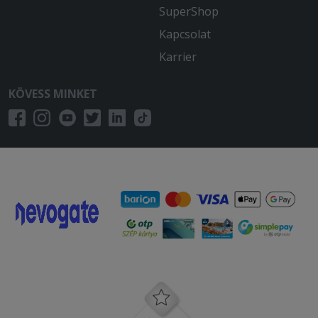
SuperShop
Kapcsolat
Karrier
KÖVESS MINKET