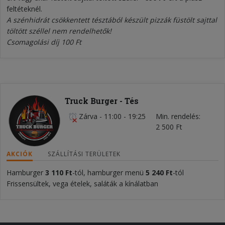
feltéteknél.
A szénhidrát csökkentett tésztából készült pizzák füstölt sajttal
töltött széllel nem rendelhetők!
Csomagolási díj 100 Ft
Truck Burger - Tés
Zárva
-
11:00 - 19:25
Min. rendelés
2 500 Ft
AKCIÓK
SZÁLLÍTÁSI TERÜLETEK
Hamburger
3
110 Ft
-tól, hamburger menü
5
240 Ft
-tól
Frissensültek, vega ételek, saláták a kínálatban