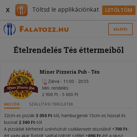
Töltsd le applikációnkat
X
LETÖLTÖM
BELÉPÉS
Ételrendelés Tés éttermeiből
Miner Pizzeria Pub - Tés
Zárva
-
11:00 - 20:55
Min. rendelés
2 900 Ft - 5 000 Ft
AKCIÓK
SZÁLLÍTÁSI TERÜLETEK
32cm-es pizzák
3 050 Ft
-tól, hamburgerek 15cm-es hússal és
bucival
2 360 Ft
-tól
A pizzádat kérheted
szénhidrát csökkentett tésztából
+
700 Ft
-
ért vagy akár füstölt sajttal töltött széllel +
690 Ft
-ért a plusz