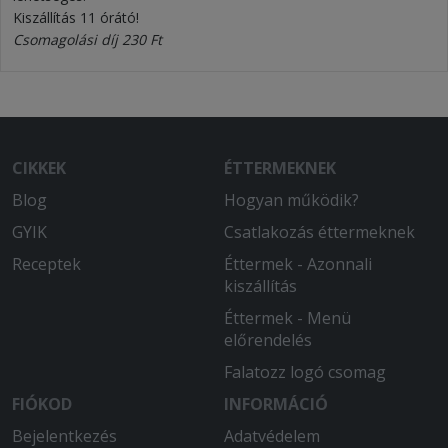
Kiszállítás 11 órátó!
Csomagolási díj 230 Ft
CIKKEK
ÉTTERMEKNEK
Blog
Hogyan működik?
GYIK
Csatlakozás éttermeknek
Receptek
Éttermek - Azonnali
kiszállítás
Éttermek - Menü
előrendelés
Falatozz logó csomag
FIÓKOD
INFORMÁCIÓ
Bejelentkezés
Adatvédelem