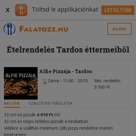
Töltsd le applikációnkat
X
LETÖLTÖM
BELÉPÉS
Ételrendelés Tardos éttermeiből
Alfie Pizzája - Tardos
Zárva
-
11:00 - 20:55
Min. rendelés
3 500 Ft
AKCIÓK
SZÁLLÍTÁSI TERÜLETEK
32 cm-es pizzák
4 010 Ft
-tól
32 cm-es teljes kiőrlésü pizzák a kínálatban
Vidékre a szállítás minimum 2db pizza rendelése esetén
lehetséges!