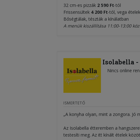
32 cm-es pizzák
2 590 Ft
-tól
Frissensültek
4 200 Ft
-tól, vega étele
Bőségtálak, tészták a kínálatban
A menük kiszállítása 11:00-13:00 közö
Isolabella -
Nincs online ren
ISMERTETŐ
„A konyha olyan, mint a zongora. Jó m
Az Isolabella étteremben a hangszere
testesíti meg. Az itt kínált ételek k