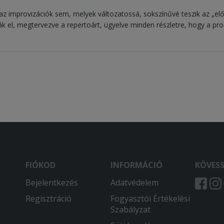
 improvizációk sem, melyek változatossá, sokszínűvé teszik az „elő
ák el, megtervezve a repertoárt, ügyelve minden részletre, hogy a pr
FIÓKOD
INFORMÁCIÓ
KÖVES
Bejelentkezés
Adatvédelem
Regisztráció
Fogyasztói Értékelési
Szabályzat