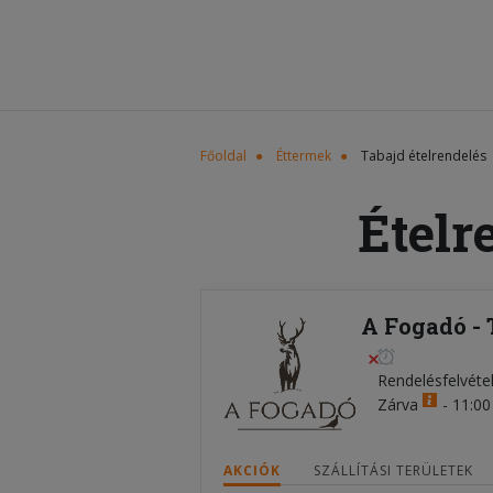
Főoldal
Éttermek
Tabajd ételrendelés
Ételr
A Fogadó - 
Rendelésfelvéte
Zárva
-
11:00 
AKCIÓK
SZÁLLÍTÁSI TERÜLETEK