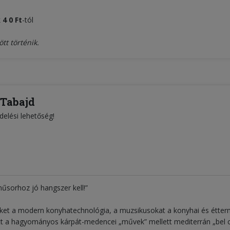
k
4
0 Ft
-tól
tt történik.
 Tabajd
delési lehetőség!
űsorhoz jó hangszer kell!”
ket a modern konyhatechnológia, a muzsikusokat a konyhai és étterm
özött a hagyományos kárpát-medencei „művek” mellett mediterrán „bel c