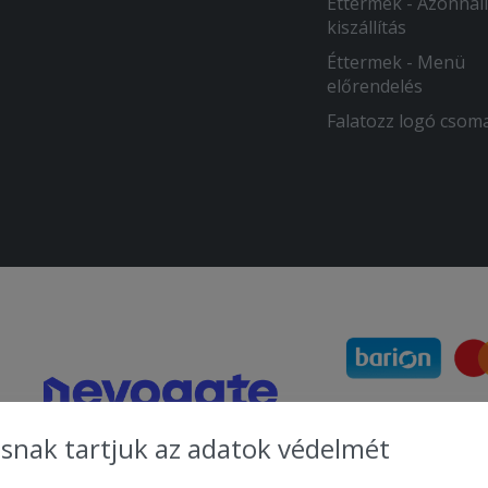
Éttermek - Azonnali
kiszállítás
Éttermek - Menü
előrendelés
Falatozz logó csom
snak tartjuk az adatok védelmét