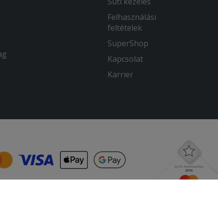
Süti kezelés
Felhasználási
feltételek
SuperShop
ag
Kapcsolat
Karrier