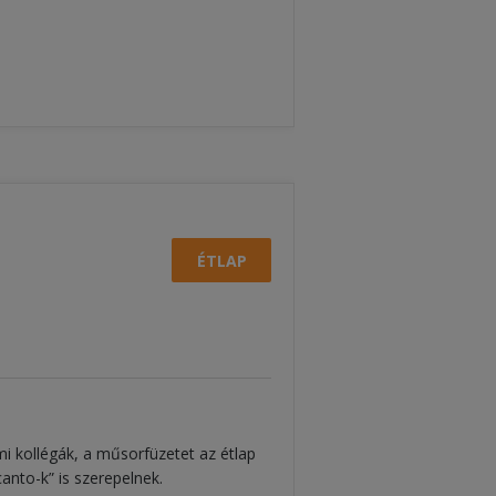
ÉTLAP
i kollégák, a műsorfüzetet az étlap
anto-k” is szerepelnek.