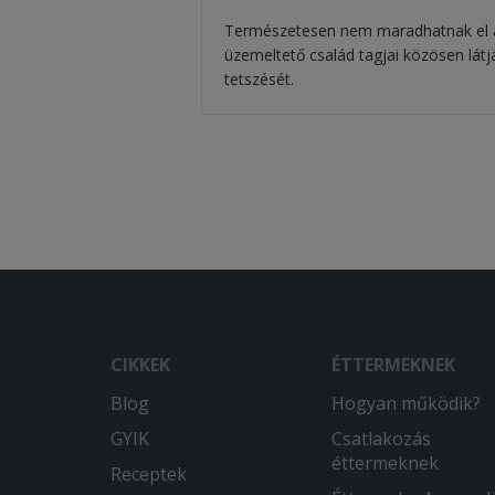
Természetesen nem maradhatnak el az
üzemeltető család tagjai közösen látj
tetszését.
CIKKEK
ÉTTERMEKNEK
Blog
Hogyan működik?
GYIK
Csatlakozás
éttermeknek
Receptek