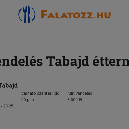
endelés Tabajd étter
Tabajd
Várható szállítási idő
Min. rendelés
l
60 perc
3 000 Ft
- 20:25