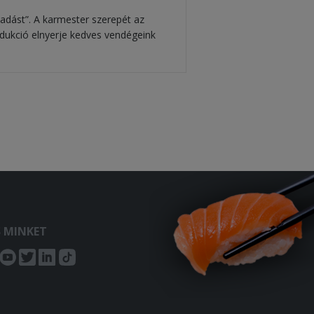
adást”. A karmester szerepét az
odukció elnyerje kedves vendégeink
S MINKET