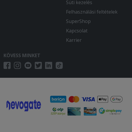
Süti kezelés
Felhasználási feltételek
SuperShop
Kapcsolat
Karrier
KÖVESS MINKET