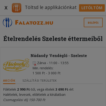
Töltsd le applikációnkat
X
LETÖLTÖM
BELÉPÉS
Ételrendelés Szeleste éttermeiből
Nádasdy Vendéglő - Szeleste
Zárva
-
11:00 - 13:55
Min. rendelés
1 500 Ft - 3 000 Ft
AKCIÓK
SZÁLLÍTÁSI TERÜLETEK
Főételek
2 990 Ft
-tól, vega ételek
3
690 Ft
-ért
Halételek, levesek, előételek a kínálatban
Csomagolási díj 150-700 Ft