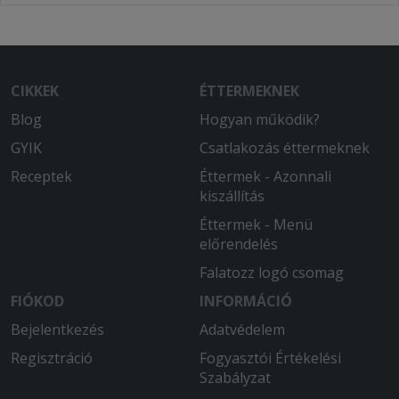
CIKKEK
ÉTTERMEKNEK
Blog
Hogyan működik?
GYIK
Csatlakozás éttermeknek
Receptek
Éttermek - Azonnali
kiszállítás
Éttermek - Menü
előrendelés
Falatozz logó csomag
FIÓKOD
INFORMÁCIÓ
Bejelentkezés
Adatvédelem
Regisztráció
Fogyasztói Értékelési
Szabályzat