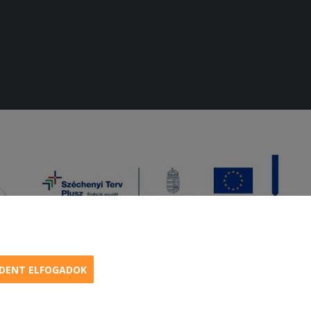
DENT ELFOGADOK
amburger, menük kedvező áron, egy helyen az összes étterem ajánlata.