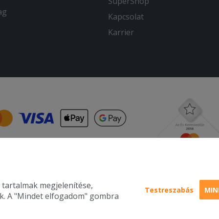
SuperShop
ag
Kapcsolat
Karrier
 tartalmak megjelenítése,
Testreszabás
MIN
nk. A "Mindet elfogadom" gombra
Pizza, gyros, h