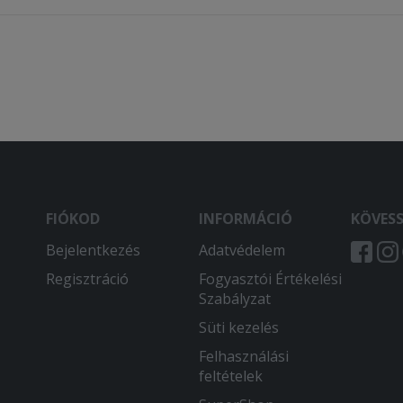
FIÓKOD
INFORMÁCIÓ
KÖVES
Bejelentkezés
Adatvédelem
Regisztráció
Fogyasztói Értékelési
Szabályzat
Süti kezelés
Felhasználási
feltételek