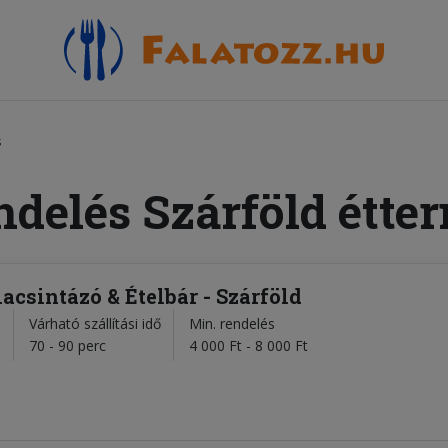
s
ndelés Szárföld étte
acsintázó & Ételbár - Szárföld
Várható szállítási idő
Min. rendelés
l
70 - 90 perc
4 000 Ft - 8 000 Ft