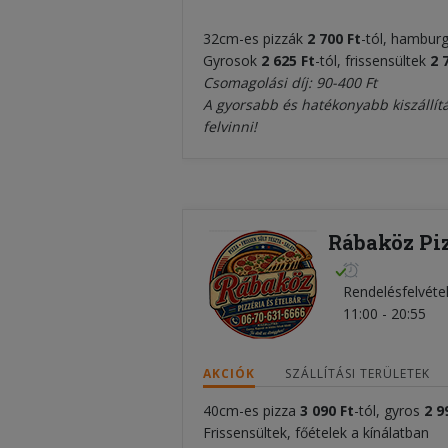
32cm-es pizzák
2 700 Ft
-tól, hambur
Gyrosok
2 625 Ft
-tól, frissensültek
2 
Csomagolási díj: 90-400 Ft
A gyorsabb és hatékonyabb kiszállítá
felvinni!
Rábaköz Piz
Rendelésfelvéte
11:00 - 20:55
AKCIÓK
SZÁLLÍTÁSI TERÜLETEK
40cm-es pizza
3 090 Ft
-tól, gyros
2 9
Frissensültek, főételek a kínálatban