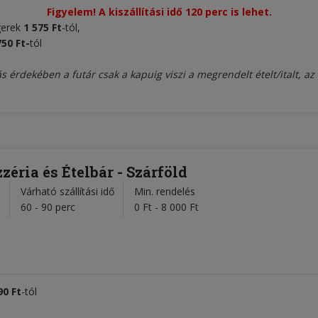
Figyelem! A kiszállítási idő 120 perc is lehet.
gerek
1 575 Ft
-tól,
750 Ft-
tól
s érdekében a futár csak a kapuig viszi a megrendelt ételt/italt,
zéria és Ételbár - Szárföld
Várható szállítási idő
Min. rendelés
l
60 - 90 perc
0 Ft - 8 000 Ft
90 Ft
-tól