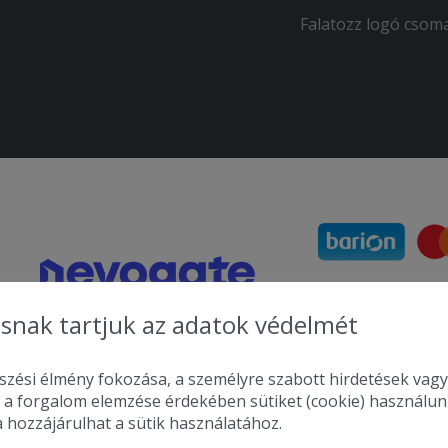
Falatozz logó csom
snak tartjuk az adatok védelmét
zési élmény fokozása, a személyre szabott hirdetések vagy
 a forgalom elemzése érdekében sütiket (cookie) használu
a hozzájárulhat a sütik használatához.
2010-2026 Copyright - Falatozz.hu - Diston-line Kft.