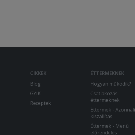
CIKKEK
ÉTTERMEKNEK
Blog
Hogyan működik?
GYIK
Csatlakozás
éttermeknek
Receptek
Éttermek - Azonnali
kiszállítás
Éttermek - Menü
előrendelés