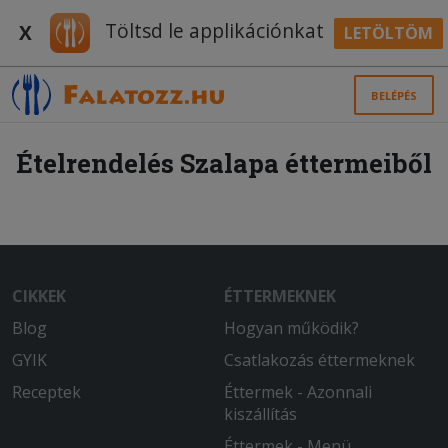
Töltsd le applikációnkat
X
LETÖLTÖM
BELÉPÉS
Ételrendelés Szalapa éttermeiből
CIKKEK
ÉTTERMEKNEK
Blog
Hogyan működik?
GYIK
Csatlakozás éttermeknek
Receptek
Éttermek - Azonnali
kiszállítás
Éttermek - Menü