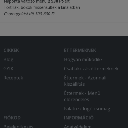
Naponta változó menü
2 530 Ft
-ért
Tortillák, boxok frissensültek a kínálatban
Csomagolási díj 300-600 Ft
CIKKEK
ÉTTERMEKNEK
Blog
Hogyan működik?
GYIK
Csatlakozás éttermeknek
Receptek
Éttermek - Azonnali
kiszállítás
Éttermek - Menü
előrendelés
Falatozz logó csomag
FIÓKOD
INFORMÁCIÓ
Bejelentkezés
Adatvédelem