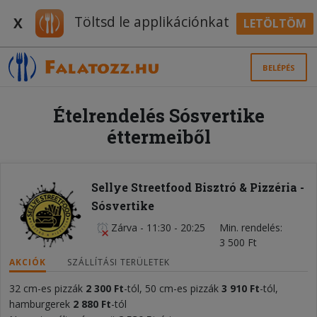
Töltsd le applikációnkat
X
LETÖLTÖM
BELÉPÉS
Ételrendelés Sósvertike
éttermeiből
Sellye Streetfood Bisztró & Pizzéria -
Sósvertike
Zárva
-
11:30 - 20:25
Min. rendelés
3 500 Ft
AKCIÓK
SZÁLLÍTÁSI TERÜLETEK
32 cm-es pizzák
2 300 Ft
-tól, 50 cm-es pizzák
3 910 Ft
-tól,
hamburgerek
2 880 Ft
-tól