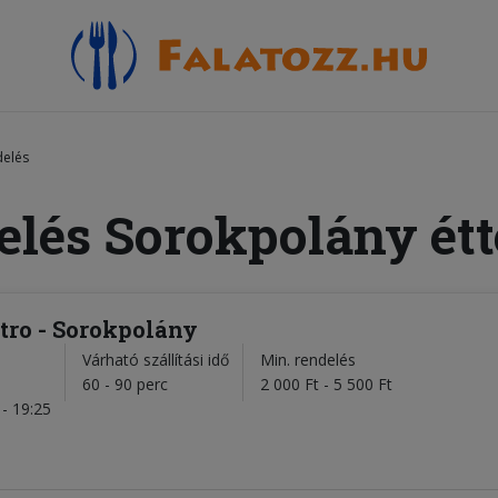
delés
elés Sorokpolány ét
stro - Sorokpolány
Várható szállítási idő
Min. rendelés
l
60 - 90 perc
2 000 Ft - 5 500 Ft
- 19:25