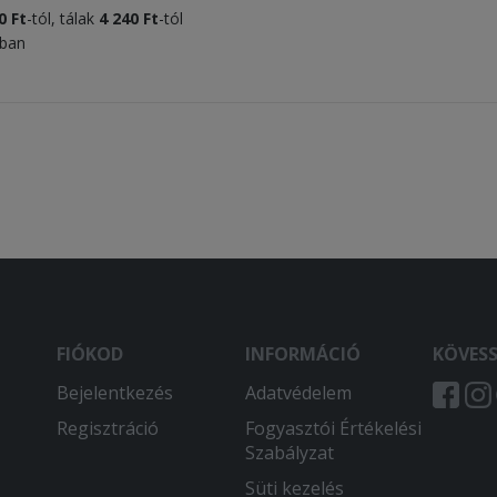
0 Ft
-tól, tálak
4 240 Ft
-tól
tban
FIÓKOD
INFORMÁCIÓ
KÖVES
Bejelentkezés
Adatvédelem
Regisztráció
Fogyasztói Értékelési
Szabályzat
Süti kezelés