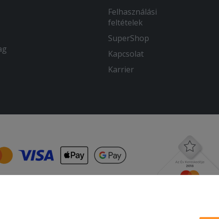
Felhasználási
feltételek
SuperShop
ag
Kapcsolat
Karrier