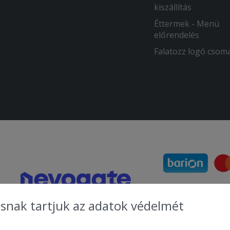
kiszállítás
Éttermek - Menü
előrendelés
Falatozz logó csom
snak tartjuk az adatok védelmét