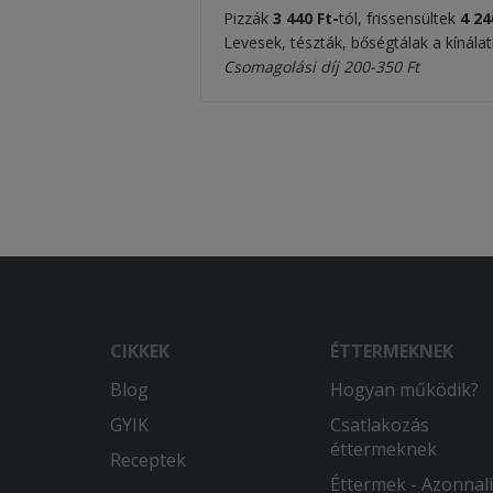
Pizzák
3 440 Ft-
tól, frissensültek
4 24
Levesek, tészták, bőségtálak a kínála
Csomagolási díj 200-350 Ft
CIKKEK
ÉTTERMEKNEK
Blog
Hogyan működik?
GYIK
Csatlakozás
éttermeknek
Receptek
Éttermek - Azonnali