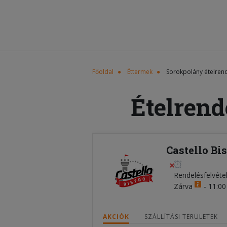
Főoldal
Éttermek
Sorokpolány ételren
Ételrend
Castello Bi
Rendelésfelvéte
Zárva
-
11:00 
AKCIÓK
SZÁLLÍTÁSI TERÜLETEK