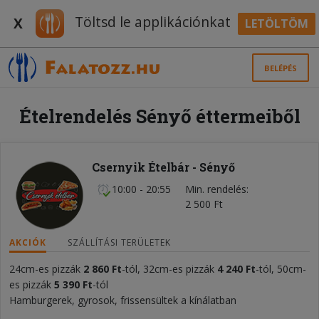
Töltsd le applikációnkat
X
LETÖLTÖM
BELÉPÉS
Ételrendelés Sényő éttermeiből
Csernyik Ételbár - Sényő
10:00 - 20:55
Min. rendelés
2 500 Ft
AKCIÓK
SZÁLLÍTÁSI TERÜLETEK
24cm-es pizzák
2 860
Ft
-tól, 32cm-es pizzák
4 240
Ft
-tól, 50cm-
es pizzák
5 390
Ft
-tól
Hamburgerek, gyrosok, frissensültek a kínálatban