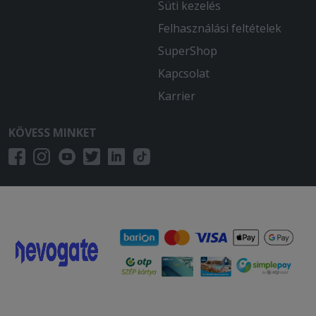
Süti kezelés
Felhasználási feltételek
SuperShop
Kapcsolat
Karrier
KÖVESS MINKET