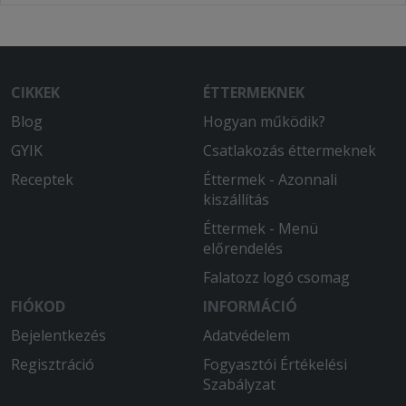
CIKKEK
ÉTTERMEKNEK
Blog
Hogyan működik?
GYIK
Csatlakozás éttermeknek
Receptek
Éttermek - Azonnali
kiszállítás
Éttermek - Menü
előrendelés
Falatozz logó csomag
FIÓKOD
INFORMÁCIÓ
Bejelentkezés
Adatvédelem
Regisztráció
Fogyasztói Értékelési
Szabályzat