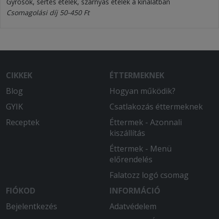
Gyrosok, sertés ételek, szárnyas ételek a kínálatban
Csomagolási díj 50-450 Ft
CIKKEK
ÉTTERMEKNEK
Blog
Hogyan működik?
GYIK
Csatlakozás éttermeknek
Receptek
Éttermek - Azonnali
kiszállítás
Éttermek - Menü
előrendelés
Falatozz logó csomag
FIÓKOD
INFORMÁCIÓ
Bejelentkezés
Adatvédelem