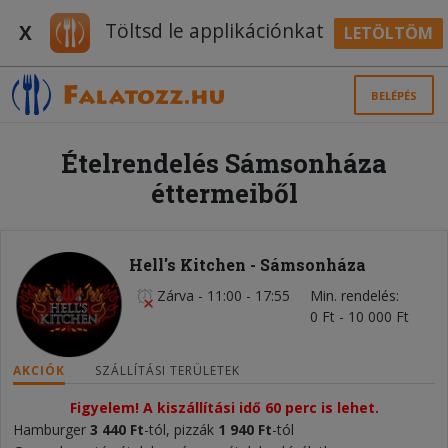
Töltsd le applikációnkat
X
LETÖLTÖM
BELÉPÉS
Ételrendelés Sámsonháza
éttermeiből
Hell's Kitchen - Sámsonháza
Zárva
-
11:00 - 17:55
Min. rendelés
0 Ft - 10 000 Ft
AKCIÓK
SZÁLLÍTÁSI TERÜLETEK
Figyelem! A kiszállítási idő 60 perc is lehet.
Hamburger
3 44
0 Ft
-tól, pizzák
1 940 Ft
-tól