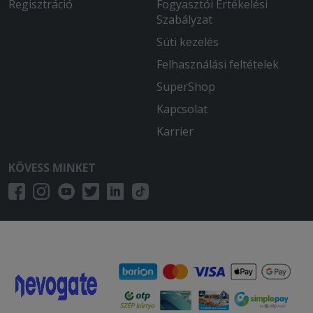
Regisztráció
Fogyasztói Értékelési
Szabályzat
Süti kezelés
Felhasználási feltételek
SuperShop
Kapcsolat
Karrier
KÖVESS MINKET