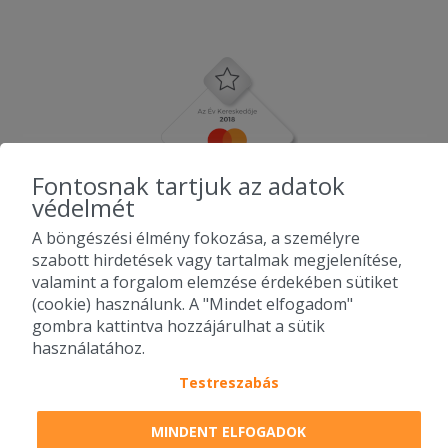
Fontosnak tartjuk az adatok
védelmét
A böngészési élmény fokozása, a személyre
szabott hirdetések vagy tartalmak megjelenítése,
valamint a forgalom elemzése érdekében sütiket
(cookie) használunk. A "Mindet elfogadom"
gombra kattintva hozzájárulhat a sütik
használatához.
Testreszabás
2010-2026 Copyright - Falatozz.hu - Diston-line Kft.
MINDENT ELFOGADOK
Pizza, gyros, hamburger, menük kedvező áron, egy helyen az összes