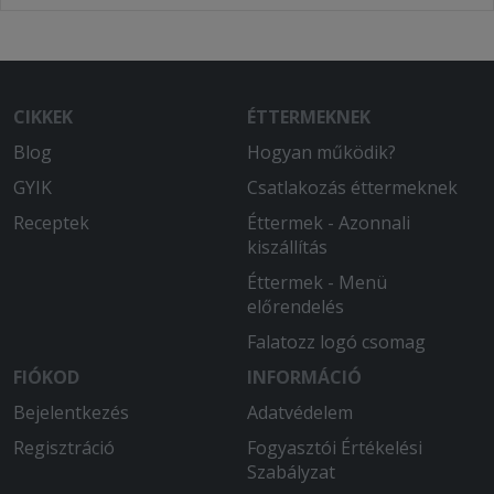
CIKKEK
ÉTTERMEKNEK
Blog
Hogyan működik?
GYIK
Csatlakozás éttermeknek
Receptek
Éttermek - Azonnali
kiszállítás
Éttermek - Menü
előrendelés
Falatozz logó csomag
FIÓKOD
INFORMÁCIÓ
Bejelentkezés
Adatvédelem
Regisztráció
Fogyasztói Értékelési
Szabályzat