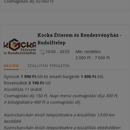
Csomagolási díj 50-950 Ft
Kocka Étterem és Rendezvényház -
Rudolftelep
10:00 - 20:55
Min. rendelés
2 000 Ft - 7 000 Ft
AKCIÓK
SZÁLLÍTÁSI TERÜLETEK
Gyrosok
1 990 Ft
-tól és smash burgerek
1 690 Ft
-tól,
frissensültek
3 190 Ft
-tól
Kiszállítás 11 órától.
Csomagolási díj 150 Ft. Napi menü csomagolási díja 300 Ft.
A bőségtálakra 400 Ft a csomagolási díj.
Kazincbarcikán kívüli településekre a kiszállítás 13:00-kor
kezdődik
Kazincbarcikán kívüli településekre a kiszállítás ebédidőben