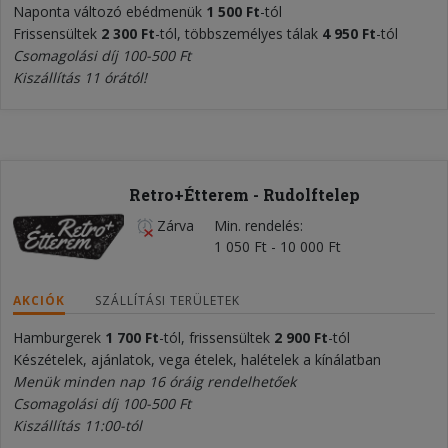
Naponta változó ebédmenük
1 500 Ft
-tól
Frissensültek
2 300
Ft
-tól, többszemélyes tálak
4 950 Ft
-tól
Csomagolási díj 100-500 Ft
Kiszállítás 11 órától!
Retro+Étterem - Rudolftelep
Zárva
Min. rendelés
1 050 Ft - 10 000 Ft
AKCIÓK
SZÁLLÍTÁSI TERÜLETEK
Hamburgerek
1 700 Ft
-tól, frissensültek
2 900 Ft
-tól
Készételek, ajánlatok, vega ételek, halételek a kínálatban
Menük minden nap 16 óráig rendelhetőek
Csomagolási díj 100-500 Ft
Kiszállítás 11:00-tól