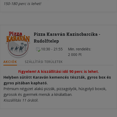
150-180 perc is lehet!
Pizza Karaván Kazincbarcika -
Rudolftelep
10:30 - 21:55
Min. rendelés
2 000 Ft
AKCIÓK
SZÁLLÍTÁSI TERÜLETEK
Figyelem! A kiszállítási idő 90 perc is lehet.
Helyben sütött Karaván kemencés tészták, gyros box és
gyros pitában kapható.
Prémium négyzet alakú pizzák, pizzagolyók, húsgolyó boxok,
gyrosok és gyermek menük a kínálatban.
Kiszállítás 11 órától.