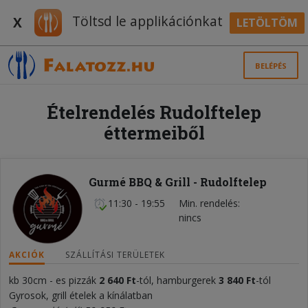
Töltsd le applikációnkat
X
LETÖLTÖM
BELÉPÉS
Ételrendelés Rudolftelep
éttermeiből
Gurmé BBQ & Grill - Rudolftelep
11:30 - 19:55
Min. rendelés
nincs
AKCIÓK
SZÁLLÍTÁSI TERÜLETEK
kb 30cm - es pizzák
2 640 Ft
-tól, hamburgerek
3 840 Ft
-tól
Gyrosok, grill ételek a kínálatban