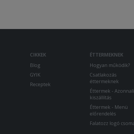
CIKKEK
ÉTTERMEKNEK
Blog
Hogyan működik?
GYIK
Csatlakozás
éttermeknek
Receptek
Éttermek - Azonnali
kiszállítás
Éttermek - Menü
előrendelés
Falatozz logó csom