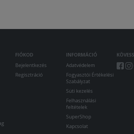
FIÓKOD
INFORMÁCIÓ
KÖVES
Bejelentkezés
Adatvédelem
Regisztráció
Fogyasztói Értékelési
Szabályzat
Süti kezelés
Felhasználási
feltételek
SuperShop
ag
Kapcsolat