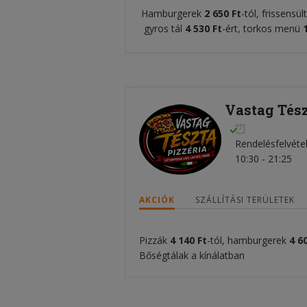
Hamburgerek
2 650 Ft
-tól, frissensü
gyros tál
4 530 Ft
-ért, torkos menü
Vastag Tész
Rendelésfelvéte
10:30 - 21:25
AKCIÓK
SZÁLLÍTÁSI TERÜLETEK
Pizzák
4 140 Ft
-tól, hamburgerek
4 6
Bőségtálak a kínálatban