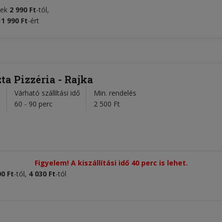
ltek
2 990 Ft
-tól,
11 99
0
Ft
-ért
ta Pizzéria - Rajka
Várható szállítási idő
Min. rendelés
l
60 - 90 perc
2 500 Ft
Figyelem! A kiszállítási idő 40 perc is lehet.
00 Ft
-tól,
4 030 Ft
-tól