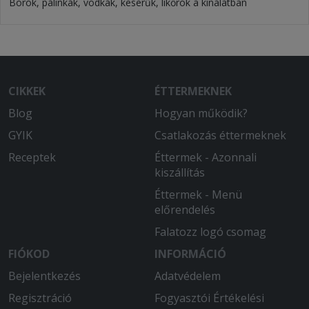
Borok, pálinkák, vodkák, keserűk, likőrök a kínálatban
CIKKEK
ÉTTERMEKNEK
Blog
Hogyan működik?
GYIK
Csatlakozás éttermeknek
Receptek
Éttermek - Azonnali
kiszállítás
Éttermek - Menü
előrendelés
Falatozz logó csomag
FIÓKOD
INFORMÁCIÓ
Bejelentkezés
Adatvédelem
Regisztráció
Fogyasztói Értékelési