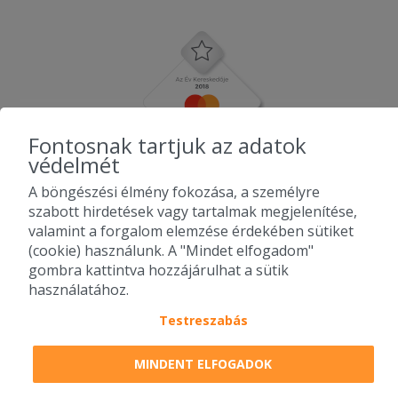
Fontosnak tartjuk az adatok
védelmét
A böngészési élmény fokozása, a személyre
szabott hirdetések vagy tartalmak megjelenítése,
valamint a forgalom elemzése érdekében sütiket
(cookie) használunk. A "Mindet elfogadom"
gombra kattintva hozzájárulhat a sütik
használatához.
Testreszabás
2010-2026 Copyright - Falatozz.hu - Diston-line Kft.
MINDENT ELFOGADOK
Pizza, gyros, hamburger, menük kedvező áron, egy helyen az összes
étterem ajánlata.