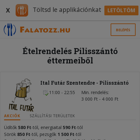
Töltsd le applikációnkat
X
LETÖLTÖM
BELÉPÉS
Ételrendelés Pilisszántó
éttermeiből
Ital Futár Szentendre - Pilisszántó
11:00 - 22:55
Min. rendelés
3 000 Ft - 4 000 Ft
AKCIÓK
SZÁLLÍTÁSI TERÜLETEK
Üdítők
580
Ft
-tól, energiaital
590 Ft
-tól
Sörök
850 Ft
-tól, pezsgők
1 50
0 Ft
-tól