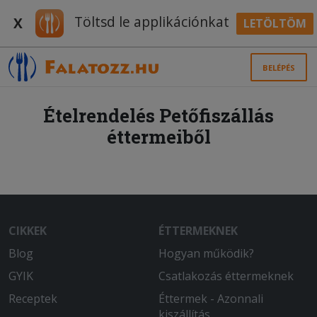
Töltsd le applikációnkat
X
LETÖLTÖM
BELÉPÉS
Ételrendelés Petőfiszállás
éttermeiből
CIKKEK
ÉTTERMEKNEK
Blog
Hogyan működik?
GYIK
Csatlakozás éttermeknek
Receptek
Éttermek - Azonnali
kiszállítás