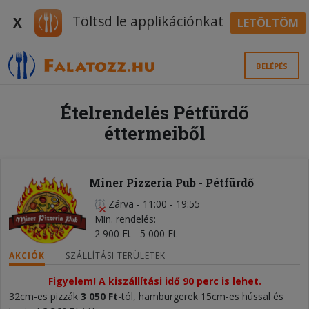
Töltsd le applikációnkat
X
LETÖLTÖM
BELÉPÉS
Ételrendelés Pétfürdő
éttermeiből
Miner Pizzeria Pub - Pétfürdő
Zárva
-
11:00 - 19:55
Min. rendelés
2 900 Ft - 5 000 Ft
AKCIÓK
SZÁLLÍTÁSI TERÜLETEK
Figyelem! A kiszállítási idő 90 perc is lehet.
32cm-es pizzák
3 050 Ft
-tól, hamburgerek 15cm-es hússal és