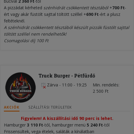
bucival
2 360 Ft
-tól
A pizzádat kérheted
szénhidrát csökkentett tésztából
+
700 Ft
-
ért vagy akár füstölt sajttal töltött széllel +
690 Ft
-ért a plusz
feltéteknél.
A szénhidrát csökkentett tésztából készült pizzák füstölt sajttal
töltött széllel nem rendelhetők!
Csomagolási díj 100 Ft
Truck Burger - Pétfürdő
Zárva
-
11:00 - 19:25
Min. rendelés
2 500 Ft
AKCIÓK
SZÁLLÍTÁSI TERÜLETEK
Figyelem! A kiszállítási idő 90 perc is lehet.
Hamburger
3
110 Ft
-tól, hamburger menü
5
240 Ft
-tól
Frissensültek, vega ételek, saláták a kínálatban