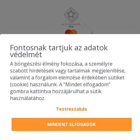
Fontosnak tartjuk az adatok
védelmét
A böngészési élmény fokozása, a személyre
szabott hirdetések vagy tartalmak megjelenítése,
valamint a forgalom elemzése érdekében sütiket
(cookie) használunk. A "Mindet elfogadom"
gombra kattintva hozzájárulhat a sütik
használatához.
Testreszabás
2010-2026 Copyright - Falatozz.hu - Diston-line Kft.
MINDENT ELFOGADOK
Pizza, gyros, hamburger, menük kedvező áron, egy helyen az összes
étterem ajánlata.