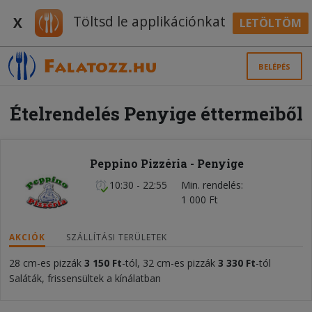
Töltsd le applikációnkat
X
LETÖLTÖM
BELÉPÉS
Ételrendelés Penyige éttermeiből
Peppino Pizzéria - Penyige
10:30 - 22:55
Min. rendelés
1 000 Ft
AKCIÓK
SZÁLLÍTÁSI TERÜLETEK
28 cm-es pizzák
3 150
Ft
-tól, 32 cm-es pizzák
3 330
Ft
-tól
Saláták, frissensültek a kínálatban