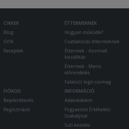
CIKKEK
ÉTTERMEKNEK
Blog
Hogyan működik?
GYIK
Csatlakozás éttermeknek
Receptek
Éttermek - Azonnali
kiszállítás
Éttermek - Menü
előrendelés
Falatozz logó csomag
FIÓKOD
INFORMÁCIÓ
Bejelentkezés
Adatvédelem
Regisztráció
Fogyasztói Értékelési
Szabályzat
Süti kezelés