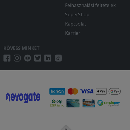
Felhasználási feltételek
SuperShop
Kapcsolat
Karrier
KÖVESS MINKET