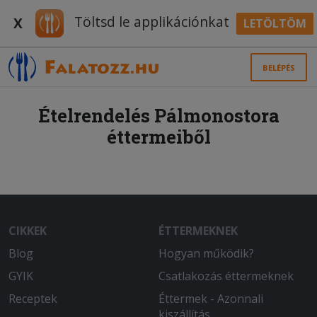
Töltsd le applikációnkat
X
LETÖLTÖM
BELÉPÉS
Ételrendelés Pálmonostora
éttermeiből
CIKKEK
ÉTTERMEKNEK
Blog
Hogyan működik?
GYIK
Csatlakozás éttermeknek
Receptek
Éttermek - Azonnali
kiszállítás