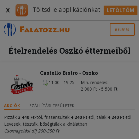
Töltsd le applikációnkat
X
LETÖLTÖM
BELÉPÉS
Ételrendelés Oszkó éttermeiből
Castello Bistro - Oszkó
11:00 - 19:25
Min. rendelés
2 000 Ft - 5 500 Ft
AKCIÓK
SZÁLLÍTÁSI TERÜLETEK
Pizzák
3 440 Ft-
tól, frissensültek
4 240 Ft
-tól, tálak
4 240 Ft
-tól
Levesek, tészták, bőségtálak a kínálatban
Csomagolási díj 200-350 Ft