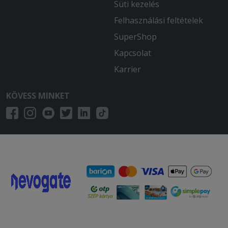
Süti kezelés
Felhasználási feltételek
SuperShop
Kapcsolat
Karrier
KÖVESS MINKET