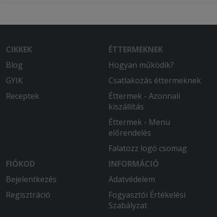
CIKKEK
ÉTTERMEKNEK
Blog
Hogyan működik?
GYIK
Csatlakozás éttermeknek
Receptek
Éttermek - Azonnali
kiszállítás
Éttermek - Menü
előrendelés
Falatozz logó csomag
FIÓKOD
INFORMÁCIÓ
Bejelentkezés
Adatvédelem
Regisztráció
Fogyasztói Értékelési
Szabályzat