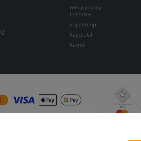
Felhasználási
feltételek
SuperShop
ag
Kapcsolat
Karrier