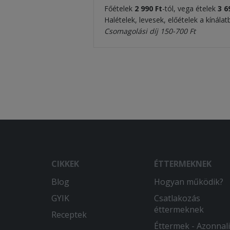
Főételek
2 990 Ft
-tól, vega ételek
3
69
Halételek, levesek, előételek a kínála
Csomagolási díj 150-700 Ft
CIKKEK
ÉTTERMEKNEK
Blog
Hogyan működik?
GYIK
Csatlakozás
éttermeknek
Receptek
Éttermek - Azonnali