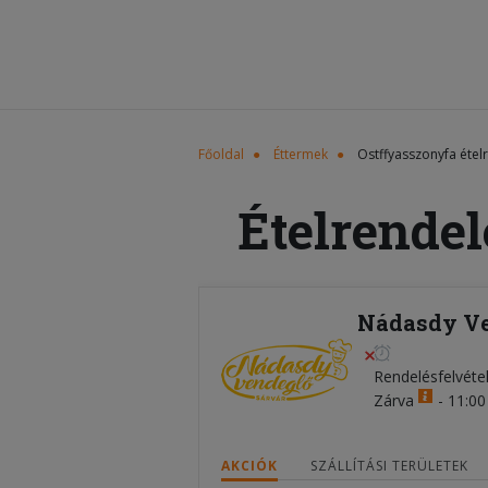
Főoldal
Éttermek
Ostffyasszonyfa étel
Ételrendel
Nádasdy Ve
Rendelésfelvéte
Zárva
-
11:00 
AKCIÓK
SZÁLLÍTÁSI TERÜLETEK