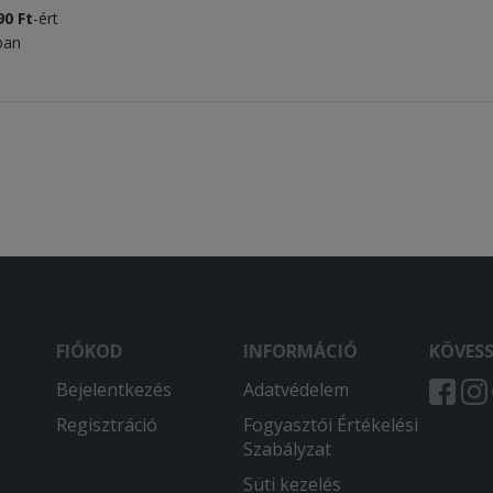
0 Ft
-ért
tban
FIÓKOD
INFORMÁCIÓ
KÖVES
Bejelentkezés
Adatvédelem
Regisztráció
Fogyasztói Értékelési
Szabályzat
Süti kezelés