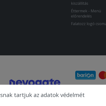
kiszállítás
Éttermek - Menü
előrendelés
Falatozz logó csom
snak tartjuk az adatok védelmét