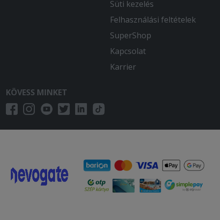
Süti kezelés
Felhasználási feltételek
SuperShop
Kapcsolat
Karrier
KÖVESS MINKET