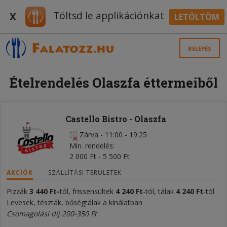
Töltsd le applikációnkat
X
LETÖLTÖM
BELÉPÉS
Ételrendelés Olaszfa éttermeiből
Castello Bistro - Olaszfa
Zárva
-
11:00 - 19:25
Min. rendelés
2 000 Ft - 5 500 Ft
AKCIÓK
SZÁLLÍTÁSI TERÜLETEK
Pizzák
3 440 Ft-
tól, frissensültek
4 240 Ft
-tól, tálak
4 240 Ft
-tól
Levesek, tészták, bőségtálak a kínálatban
Csomagolási díj 200-350 Ft