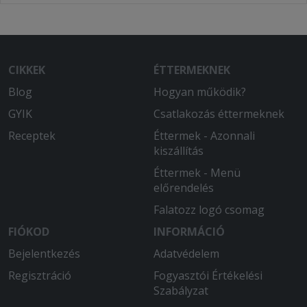
CIKKEK
ÉTTERMEKNEK
Blog
Hogyan működik?
GYIK
Csatlakozás éttermeknek
Receptek
Éttermek - Azonnali
kiszállítás
Éttermek - Menü
előrendelés
Falatozz logó csomag
FIÓKOD
INFORMÁCIÓ
Bejelentkezés
Adatvédelem
Regisztráció
Fogyasztói Értékelési
Szabályzat