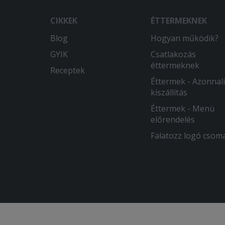
CIKKEK
ÉTTERMEKNEK
Blog
Hogyan működik?
GYIK
Csatlakozás
éttermeknek
Receptek
Éttermek - Azonnali
kiszállítás
Éttermek - Menü
előrendelés
Falatozz logó csom