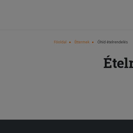
Főoldal
Éttermek
Óhíd ételrendelés
Étel