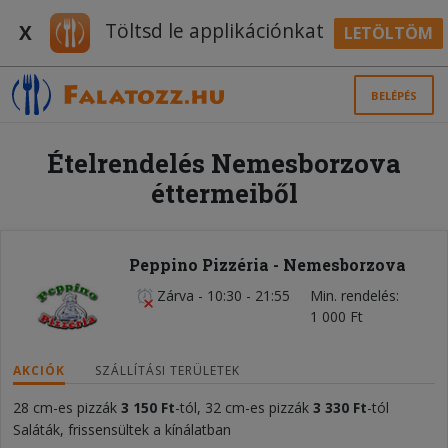
Töltsd le applikációnkat
X
LETÖLTÖM
BELÉPÉS
Ételrendelés Nemesborzova
éttermeiből
Peppino Pizzéria - Nemesborzova
Zárva
-
10:30 - 21:55
Min. rendelés
1 000 Ft
AKCIÓK
SZÁLLÍTÁSI TERÜLETEK
28 cm-es pizzák
3 150
Ft
-tól, 32 cm-es pizzák
3 330
Ft
-tól
Saláták, frissensültek a kínálatban