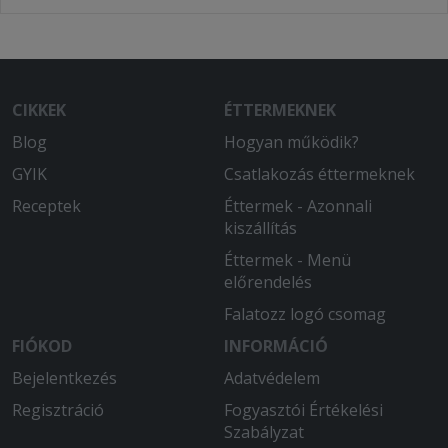
CIKKEK
ÉTTERMEKNEK
Blog
Hogyan működik?
GYIK
Csatlakozás éttermeknek
Receptek
Éttermek - Azonnali
kiszállítás
Éttermek - Menü
előrendelés
Falatozz logó csomag
FIÓKOD
INFORMÁCIÓ
Bejelentkezés
Adatvédelem
Regisztráció
Fogyasztói Értékelési
Szabályzat