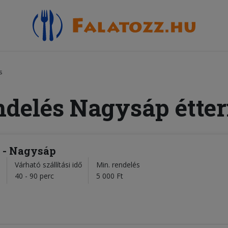
s
ndelés Nagysáp étte
é - Nagysáp
Várható szállítási idő
Min. rendelés
l
40 - 90 perc
5 000 Ft