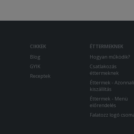
CIKKEK
ÉTTERMEKNEK
Blog
Hogyan működik?
GYIK
Csatlakozás
éttermeknek
Receptek
Éttermek - Azonnali
kiszállítás
Éttermek - Menü
előrendelés
Falatozz logó csom