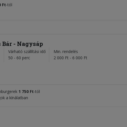
0 Ft
-tól
 Bár - Nagysáp
Várható szállítási idő
Min. rendelés
l
50 - 60 perc
2 000 Ft - 6 000 Ft
amburgerek
1 750 Ft
-tól
ok a kínálatban