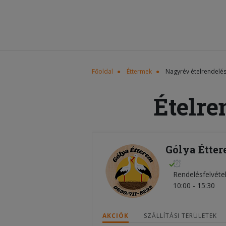
Főoldal
Éttermek
Nagyrév ételrendelé
Ételre
Gólya Étter
Rendelésfelvéte
10:00 - 15:30
AKCIÓK
SZÁLLÍTÁSI TERÜLETEK