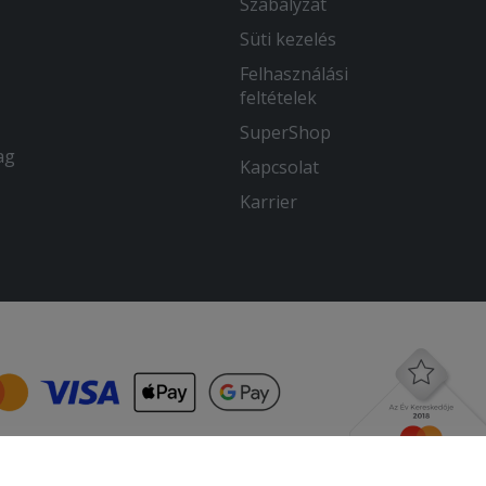
Szabályzat
Süti kezelés
Felhasználási
feltételek
SuperShop
ag
Kapcsolat
Karrier