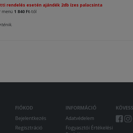
etti rendelés esetén ajándék 2db ízes palacsinta
er menü
1 840 Ft
-tól
rténik.
FIÓKOD
INFORMÁCIÓ
KÖVES
Bejelentkezés
Adatvédelem
Regisztráció
Fogyasztói Értékelési