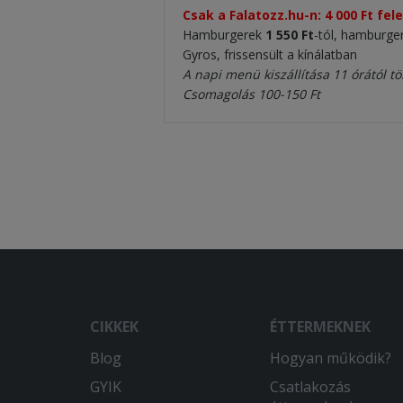
Csak a Falatozz.hu-n: 4 000 Ft fel
Hamburgerek
1 550 Ft
-tól, hamburg
Gyros, frissensült a kínálatban
A napi menü kiszállítása 11 órától tö
Csomagolás 100-150 Ft
CIKKEK
ÉTTERMEKNEK
Blog
Hogyan működik?
GYIK
Csatlakozás