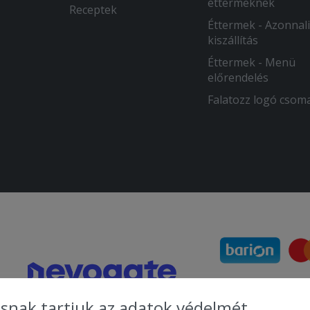
éttermeknek
Receptek
Éttermek - Azonnali
kiszállítás
Éttermek - Menü
előrendelés
Falatozz logó csom
snak tartjuk az adatok védelmét