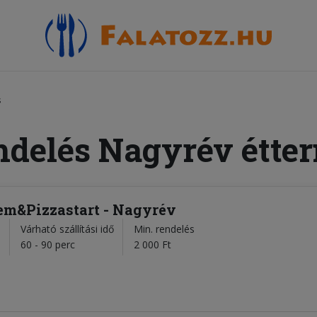
s
ndelés Nagyrév étte
em&Pizzastart - Nagyrév
Várható szállítási idő
Min. rendelés
l
60 - 90 perc
2 000 Ft