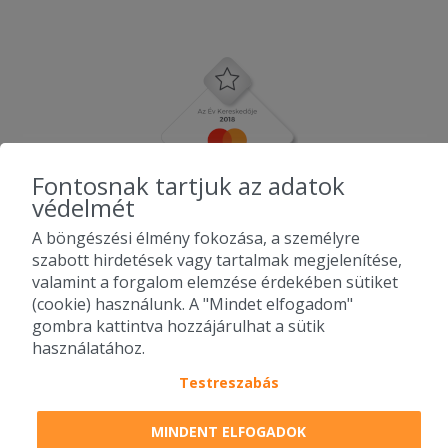
Fontosnak tartjuk az adatok
védelmét
A böngészési élmény fokozása, a személyre
szabott hirdetések vagy tartalmak megjelenítése,
valamint a forgalom elemzése érdekében sütiket
(cookie) használunk. A "Mindet elfogadom"
gombra kattintva hozzájárulhat a sütik
használatához.
Testreszabás
2010-2026 Copyright - Falatozz.hu - Diston-line Kft.
MINDENT ELFOGADOK
Pizza, gyros, hamburger, menük kedvező áron, egy helyen az összes