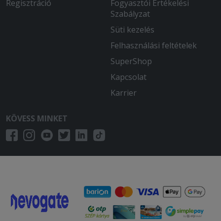
Regisztráció
Fogyasztói Értékelési
Szabályzat
Süti kezelés
Felhasználási feltételek
SuperShop
Kapcsolat
Karrier
KÖVESS MINKET