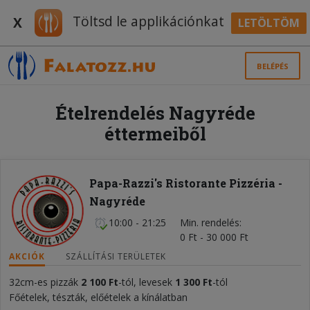
Töltsd le applikációnkat
X
LETÖLTÖM
BELÉPÉS
Ételrendelés Nagyréde
éttermeiből
Papa-Razzi's Ristorante Pizzéria -
Nagyréde
10:00 - 21:25
Min. rendelés
0 Ft - 30 000 Ft
AKCIÓK
SZÁLLÍTÁSI TERÜLETEK
32cm-es pizzák
2 100 Ft
-tól, levesek
1 300 Ft
-tól
Főételek, tészták, előételek a kínálatban