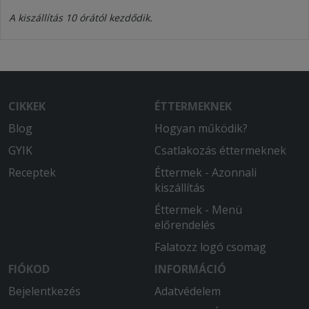
A kiszállítás 10 órától kezdődik.
CIKKEK
ÉTTERMEKNEK
Blog
Hogyan működik?
GYIK
Csatlakozás éttermeknek
Receptek
Éttermek - Azonnali
kiszállítás
Éttermek - Menü
előrendelés
Falatozz logó csomag
FIÓKOD
INFORMÁCIÓ
Bejelentkezés
Adatvédelem