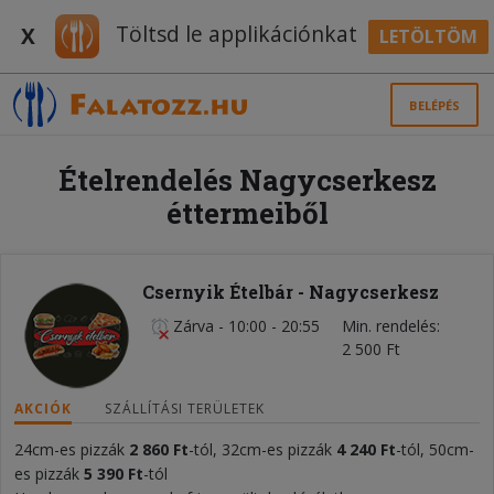
Töltsd le applikációnkat
X
LETÖLTÖM
BELÉPÉS
Ételrendelés Nagycserkesz
éttermeiből
Csernyik Ételbár - Nagycserkesz
Zárva
-
10:00 - 20:55
Min. rendelés
2 500 Ft
AKCIÓK
SZÁLLÍTÁSI TERÜLETEK
24cm-es pizzák
2 860
Ft
-tól, 32cm-es pizzák
4 240
Ft
-tól, 50cm-
es pizzák
5 390
Ft
-tól