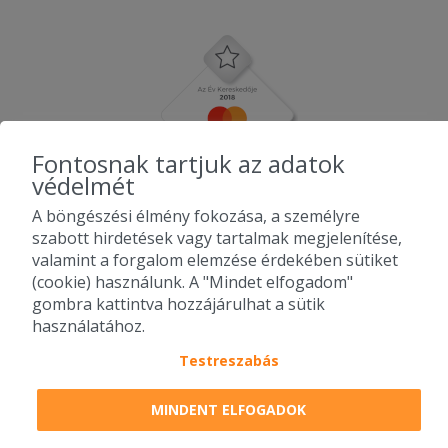
Fontosnak tartjuk az adatok
védelmét
A böngészési élmény fokozása, a személyre
szabott hirdetések vagy tartalmak megjelenítése,
valamint a forgalom elemzése érdekében sütiket
(cookie) használunk. A "Mindet elfogadom"
gombra kattintva hozzájárulhat a sütik
használatához.
Testreszabás
2010-2026 Copyright - Falatozz.hu - Diston-line Kft.
MINDENT ELFOGADOK
Pizza, gyros, hamburger, menük kedvező áron, egy helyen az összes
étterem ajánlata.