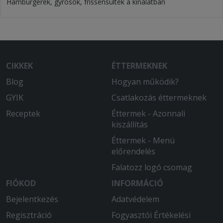
Hamburgerek, gyrosok, frissensültek a kínálatban
CIKKEK
ÉTTERMEKNEK
Blog
Hogyan működik?
GYIK
Csatlakozás éttermeknek
Receptek
Éttermek - Azonnali
kiszállítás
Éttermek - Menü
előrendelés
Falatozz logó csomag
FIÓKOD
INFORMÁCIÓ
Bejelentkezés
Adatvédelem
Regisztráció
Fogyasztói Értékelési