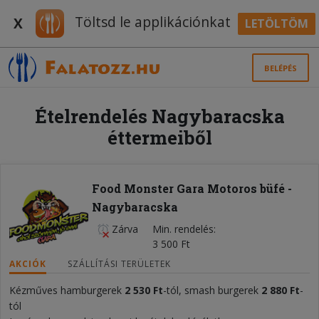
Töltsd le applikációnkat
X
LETÖLTÖM
BELÉPÉS
Ételrendelés Nagybaracska
éttermeiből
Food Monster Gara Motoros büfé -
Nagybaracska
Zárva
Min. rendelés
3 500 Ft
AKCIÓK
SZÁLLÍTÁSI TERÜLETEK
Kézműves hamburgerek
2 530 Ft
-tól, smash burgerek
2 880 Ft
-
tól