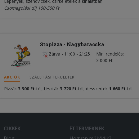
Lepények, szendvicsek, csirke ételek a kínálatban
Csomagolási díj 100-500 Ft
Stopizza - Nagybaracska
Zárva
-
11:00 - 21:25
Min. rendelés
3 000 Ft
AKCIÓK
SZÁLLÍTÁSI TERÜLETEK
Pizzák
3 300 Ft
-tól, tészták
3 720 Ft
-tól, desszertek
1 660 Ft
-tól
CIKKEK
ÉTTERMEKNEK
Blog
Hogyan működik?