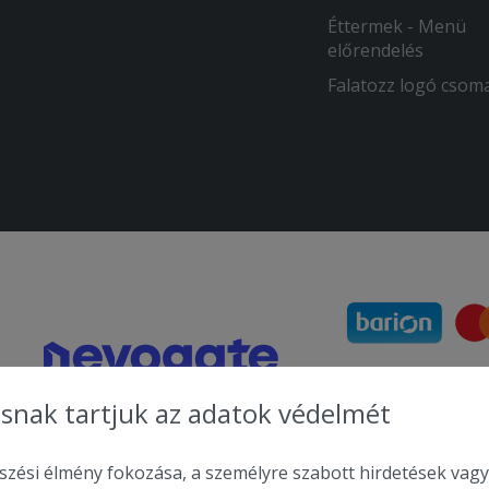
Éttermek - Menü
előrendelés
Falatozz logó csom
snak tartjuk az adatok védelmét
zési élmény fokozása, a személyre szabott hirdetések vagy