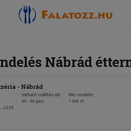
endelés Nábrád étter
zéria - Nábrád
Várható szállítási idő
Min. rendelés
l
60 - 90 perc
1 000 Ft
- 22:55