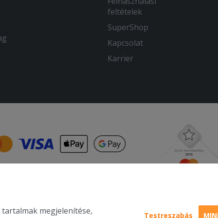
Felhasználási
feltételek
SuperShop
ag
Kapcsolat
Karrier
 tartalmak megjelenítése,
Testreszabás
MIN