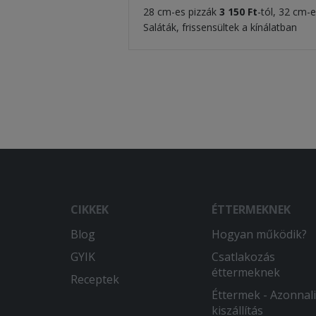
28 cm-es pizzák
3 150
Ft
-tól, 32 cm-
Saláták, frissensültek a kínálatban
CIKKEK
ÉTTERMEKNEK
Blog
Hogyan működik?
GYIK
Csatlakozás
éttermeknek
Receptek
Éttermek - Azonnali
kiszállítás