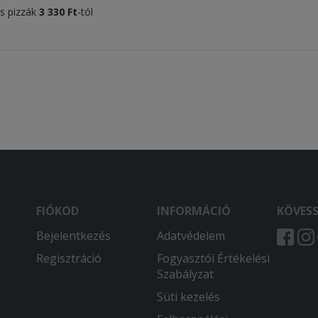
es pizzák
3 330
Ft
-tól
FIÓKOD
INFORMÁCIÓ
KÖVES
Bejelentkezés
Adatvédelem
Regisztráció
Fogyasztói Értékelési
Szabályzat
Süti kezelés