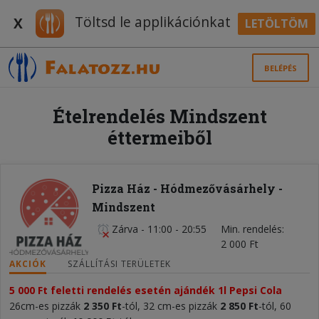
Töltsd le applikációnkat
X
LETÖLTÖM
BELÉPÉS
Ételrendelés Mindszent
éttermeiből
Pizza Ház - Hódmezővásárhely -
Mindszent
Zárva
-
11:00 - 20:55
Min. rendelés
2 000 Ft
AKCIÓK
SZÁLLÍTÁSI TERÜLETEK
5 000 Ft feletti rendelés esetén ajándék 1l Pepsi Cola
26cm-es pizzák
2 350 Ft
-tól, 32 cm-es pizzák
2 850 Ft
-tól, 60