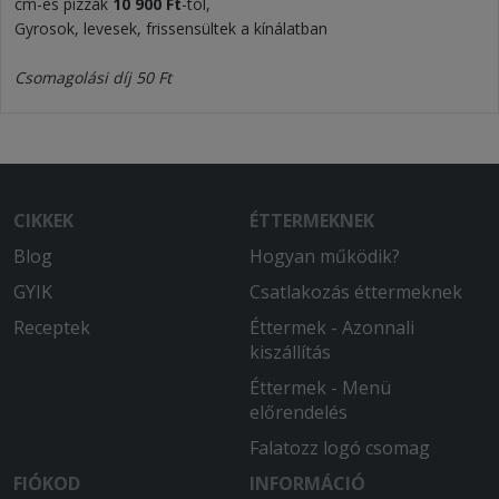
cm-es pizzák
10 900 Ft
-tól,
Gyrosok, levesek, frissensültek a kínálatban
Csomagolási díj 50 Ft
CIKKEK
ÉTTERMEKNEK
Blog
Hogyan működik?
GYIK
Csatlakozás éttermeknek
Receptek
Éttermek - Azonnali
kiszállítás
Éttermek - Menü
előrendelés
Falatozz logó csomag
FIÓKOD
INFORMÁCIÓ