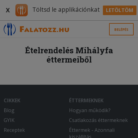
Töltsd le applikációnkat
X
LETÖLTÖM
BELÉPÉS
Ételrendelés Mihályfa
éttermeiből
CIKKEK
ÉTTERMEKNEK
Blog
Hogyan működik?
GYIK
Csatlakozás éttermeknek
Receptek
Éttermek - Azonnali
kiszállítás