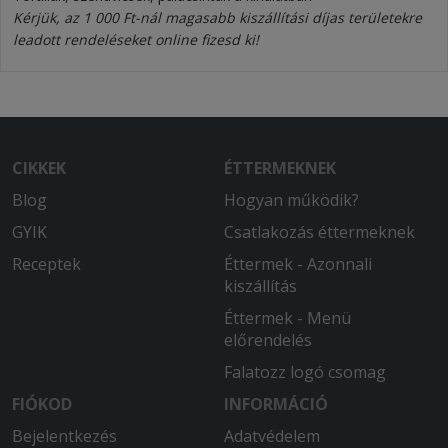
Kérjük, az 1 000 Ft-nál magasabb kiszállítási díjas területekre
leadott rendeléseket online fizesd ki!
CIKKEK
ÉTTERMEKNEK
Blog
Hogyan működik?
GYIK
Csatlakozás éttermeknek
Receptek
Éttermek - Azonnali
kiszállítás
Éttermek - Menü
előrendelés
Falatozz logó csomag
FIÓKOD
INFORMÁCIÓ
Bejelentkezés
Adatvédelem