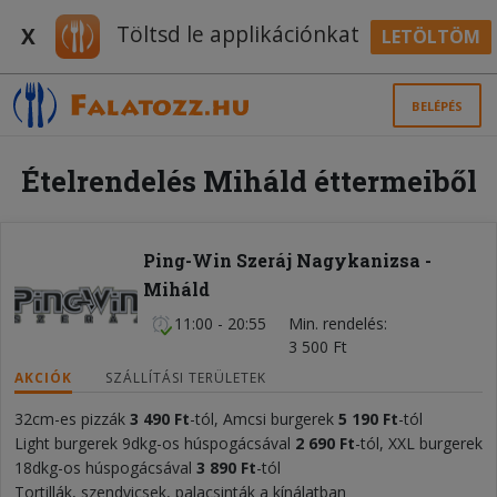
Töltsd le applikációnkat
X
LETÖLTÖM
BELÉPÉS
Ételrendelés Miháld éttermeiből
Ping-Win Szeráj Nagykanizsa -
Miháld
11:00 - 20:55
Min. rendelés
3 500 Ft
AKCIÓK
SZÁLLÍTÁSI TERÜLETEK
32cm-es pizzák
3 490 Ft
-tól, Amcsi burgerek
5 190
Ft
-tól
Light burgerek 9dkg-os húspogácsával
2 690
Ft
-tól, XXL burgerek
18dkg-os húspogácsával
3 89
0 Ft
-tól
Tortillák, szendvicsek, palacsinták a kínálatban