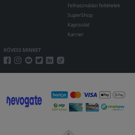
Felhasználási feltételek
SuperShop
Kapcsolat
Karrier
KÖVESS MINKET