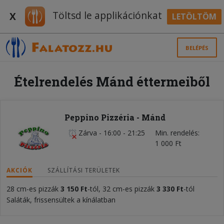
Töltsd le applikációnkat
X
LETÖLTÖM
BELÉPÉS
Ételrendelés Mánd éttermeiből
Peppino Pizzéria - Mánd
Zárva
-
16:00 - 21:25
Min. rendelés
1 000 Ft
AKCIÓK
SZÁLLÍTÁSI TERÜLETEK
28 cm-es pizzák
3 150
Ft
-tól, 32 cm-es pizzák
3 330
Ft
-tól
Saláták, frissensültek a kínálatban