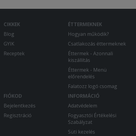
CIKKEK
ÉTTERMEKNEK
Blog
Hogyan működik?
GYIK
Csatlakozás éttermeknek
Receptek
Éttermek - Azonnali
kiszállítás
Éttermek - Menü
előrendelés
Falatozz logó csomag
FIÓKOD
INFORMÁCIÓ
Bejelentkezés
Adatvédelem
Regisztráció
Fogyasztói Értékelési
Szabályzat
Süti kezelés