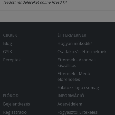
leadott rendeléseket online fizesd ki!
CIKKEK
ÉTTERMEKNEK
Blog
Hogyan működik?
GYIK
Csatlakozás éttermeknek
Receptek
Éttermek - Azonnali
kiszállítás
Éttermek - Menü
előrendelés
Falatozz logó csomag
FIÓKOD
INFORMÁCIÓ
Bejelentkezés
Adatvédelem
Regisztráció
Fogyasztói Értékelési