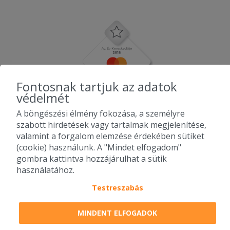
Fontosnak tartjuk az adatok
védelmét
A böngészési élmény fokozása, a személyre
szabott hirdetések vagy tartalmak megjelenítése,
valamint a forgalom elemzése érdekében sütiket
(cookie) használunk. A "Mindet elfogadom"
gombra kattintva hozzájárulhat a sütik
használatához.
Testreszabás
2010-2026 Copyright - Falatozz.hu - Diston-line Kft.
MINDENT ELFOGADOK
Pizza, gyros, hamburger, menük kedvező áron, egy helyen az összes
étterem ajánlata.