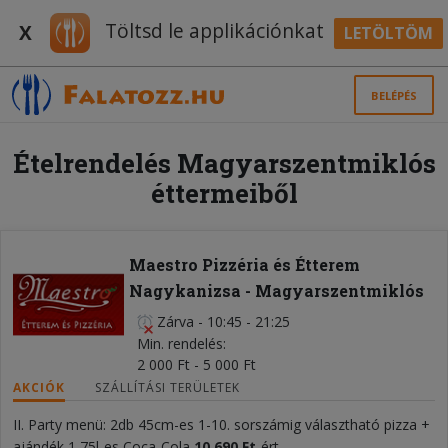
Töltsd le applikációnkat
X
LETÖLTÖM
BELÉPÉS
Ételrendelés Magyarszentmiklós
éttermeiből
Maestro Pizzéria és Étterem
Nagykanizsa - Magyarszentmiklós
Zárva
-
10:45 - 21:25
Min. rendelés
2 000 Ft - 5 000 Ft
AKCIÓK
SZÁLLÍTÁSI TERÜLETEK
II. Party menü: 2db 45cm-es 1-10. sorszámig választható pizza +
ajándék 1,75l-es Coca-Cola
10 69
0 Ft
-ért