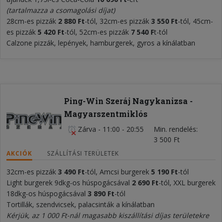
(tartalmazza a csomagolási díjat)
28cm-es pizzák
2 880 Ft
-tól, 32cm-es pizzák
3 550 Ft
-tól, 45cm-
es pizzák
5
42
0 Ft
-tól, 52cm-es pizzák
7
54
0 F
t-tól
Calzone pizzák, lepények, hamburgerek, gyros a kínálatban
Ping-Win Szeráj Nagykanizsa -
Magyarszentmiklós
Zárva
-
11:00 - 20:55
Min. rendelés
3 500 Ft
AKCIÓK
SZÁLLÍTÁSI TERÜLETEK
32cm-es pizzák
3 490 Ft
-tól, Amcsi burgerek
5 190
Ft
-tól
Light burgerek 9dkg-os húspogácsával
2 690
Ft
-tól, XXL burgerek
18dkg-os húspogácsával
3 89
0 Ft
-tól
Tortillák, szendvicsek, palacsinták a kínálatban
Kérjük, az 1 000 Ft-nál magasabb kiszállítási díjas területekre