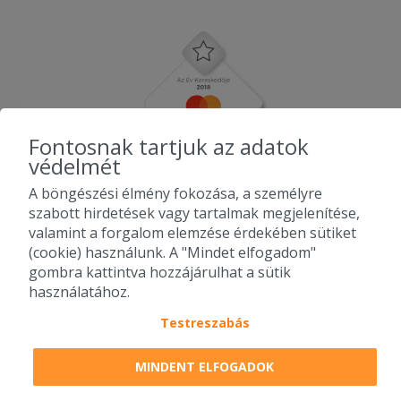
Fontosnak tartjuk az adatok
védelmét
A böngészési élmény fokozása, a személyre
szabott hirdetések vagy tartalmak megjelenítése,
valamint a forgalom elemzése érdekében sütiket
(cookie) használunk. A "Mindet elfogadom"
gombra kattintva hozzájárulhat a sütik
használatához.
Testreszabás
2010-2026 Copyright - Falatozz.hu - Diston-line Kft.
MINDENT ELFOGADOK
Pizza, gyros, hamburger, menük kedvező áron, egy helyen az összes
étterem ajánlata.