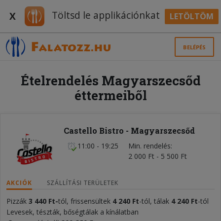
Töltsd le applikációnkat
X
LETÖLTÖM
BELÉPÉS
Ételrendelés Magyarszecsőd
éttermeiből
Castello Bistro - Magyarszecsőd
11:00 - 19:25
Min. rendelés
2 000 Ft - 5 500 Ft
AKCIÓK
SZÁLLÍTÁSI TERÜLETEK
Pizzák
3 440 Ft-
tól, frissensültek
4 240 Ft
-tól, tálak
4 240 Ft
-tól
Levesek, tészták, bőségtálak a kínálatban