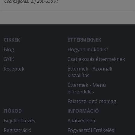
Csomagolási díj 200-350 Ft
CIKKEK
ÉTTERMEKNEK
Blog
Hogyan működik?
GYIK
Csatlakozás éttermeknek
Receptek
Éttermek - Azonnali
kiszállítás
Éttermek - Menü
előrendelés
Falatozz logó csomag
FIÓKOD
INFORMÁCIÓ
Bejelentkezés
Adatvédelem
Regisztráció
Fogyasztói Értékelési