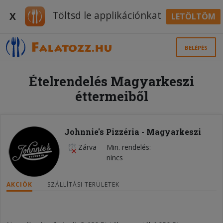
Töltsd le applikációnkat
X
LETÖLTÖM
BELÉPÉS
Ételrendelés Magyarkeszi
éttermeiből
Johnnie's Pizzéria - Magyarkeszi
Zárva
Min. rendelés
nincs
AKCIÓK
SZÁLLÍTÁSI TERÜLETEK