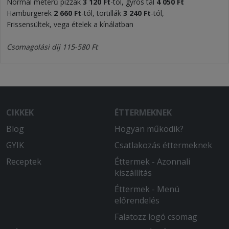
Normál méterű pizzák
3 120 Ft
-tól, gyros tál
4 050 Ft
Hamburgerek
2 660 Ft
-tól, tortillák
3 240 Ft
-tól,
Frissensültek, vega ételek a kínálatban
Csomagolási díj 115-580 Ft
CIKKEK
ÉTTERMEKNEK
Blog
Hogyan működik?
GYIK
Csatlakozás éttermeknek
Receptek
Éttermek - Azonnali
kiszállítás
Éttermek - Menü
előrendelés
Falatozz logó csomag