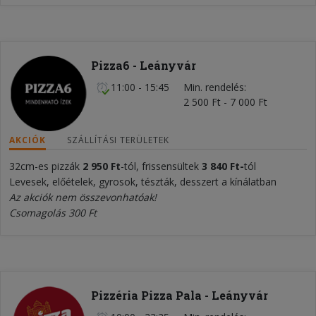
Pizza6 - Leányvár
11:00 - 15:45
Min. rendelés
2 500 Ft - 7 000 Ft
AKCIÓK
SZÁLLÍTÁSI TERÜLETEK
32cm-es pizzák
2 950 Ft
-tól, frissensültek
3 840 Ft-
tól
Levesek, előételek, gyrosok, tészták, desszert a kínálatban
Az akciók nem összevonhatóak!
Csomagolás 300 Ft
Pizzéria Pizza Pala - Leányvár