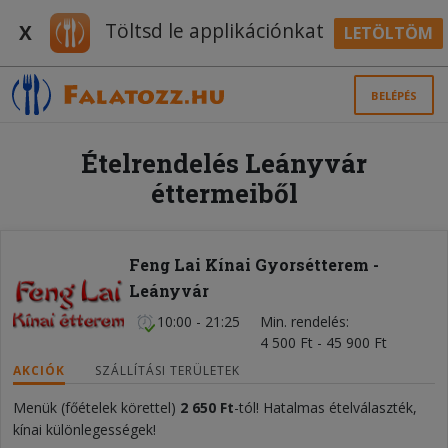
Töltsd le applikációnkat
X
LETÖLTÖM
BELÉPÉS
Ételrendelés Leányvár
éttermeiből
Feng Lai Kínai Gyorsétterem -
Leányvár
10:00 - 21:25
Min. rendelés
4 500 Ft - 45 900 Ft
AKCIÓK
SZÁLLÍTÁSI TERÜLETEK
Menük (főételek körettel)
2 650 Ft
-tól! Hatalmas ételválaszték,
kínai különlegességek!