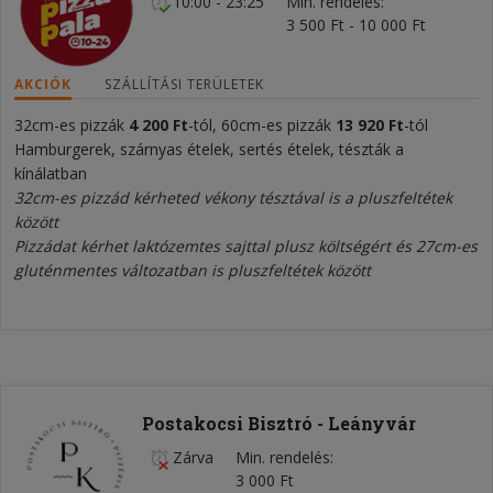
10:00 - 23:25
Min. rendelés
3 500 Ft - 10 000 Ft
AKCIÓK
SZÁLLÍTÁSI TERÜLETEK
32cm-es pizzák
4 200
Ft
-tól, 60cm-es pizzák
13 920
Ft
-tól
Hamburgerek, szárnyas ételek, sertés ételek, tészták a
kínálatban
32cm-es pizzád kérheted vékony tésztával is a pluszfeltétek
között
Pizzádat kérhet laktózemtes sajttal plusz költségért és 27cm-es
gluténmentes változatban is pluszfeltétek között
Postakocsi Bisztró - Leányvár
Zárva
Min. rendelés
3 000 Ft