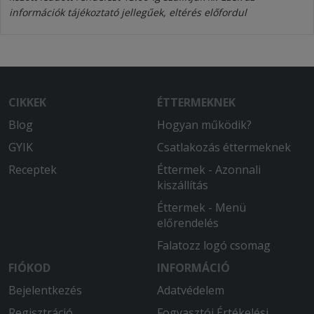
információk tájékoztató jellegűek, eltérés előfordul
CIKKEK
ÉTTERMEKNEK
Blog
Hogyan működik?
GYIK
Csatlakozás éttermeknek
Receptek
Éttermek - Azonnali
kiszállítás
Éttermek - Menü
előrendelés
Falatozz logó csomag
FIÓKOD
INFORMÁCIÓ
Bejelentkezés
Adatvédelem
Regisztráció
Fogyasztói Értékelési