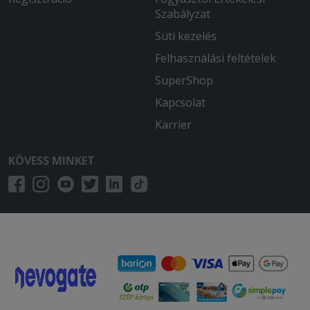
Szabályzat
Süti kezelés
Felhasználási feltételek
SuperShop
Kapcsolat
Karrier
KÖVESS MINKET