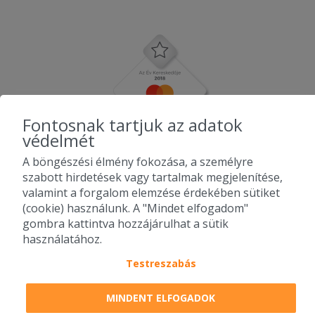
Fontosnak tartjuk az adatok
védelmét
A böngészési élmény fokozása, a személyre
szabott hirdetések vagy tartalmak megjelenítése,
valamint a forgalom elemzése érdekében sütiket
(cookie) használunk. A "Mindet elfogadom"
gombra kattintva hozzájárulhat a sütik
használatához.
Testreszabás
2010-2026 Copyright - Falatozz.hu - Diston-line Kft.
MINDENT ELFOGADOK
Pizza, gyros, hamburger, menük kedvező áron, egy helyen az összes