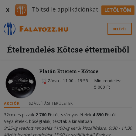
Töltsd le applikációnkat
X
LETÖLTÖM
BELÉPÉS
Ételrendelés Kötcse éttermeiből
Platán Étterem - Kötcse
Zárva
-
11:00 - 19:55
Min. rendelés
5 000 Ft
AKCIÓK
SZÁLLÍTÁSI TERÜLETEK
32cm-es pizzák
2 760 Ft
-tól, szárnyas ételek
4 890
Ft
-tól
Vega ételek, bőségtálak, tészták a kínálatban
9:25-ig leadott rendelés 11:00-ig kerül kiszállításra, 9:30 - 11:30
között leadott rendelést 13:00-ig szállítjuk ki! Ezek az