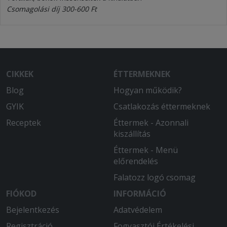
Csomagolási díj 300-600 Ft
CIKKEK
ÉTTERMEKNEK
Blog
Hogyan működik?
GYIK
Csatlakozás éttermeknek
Receptek
Éttermek - Azonnali
kiszállítás
Éttermek - Menü
előrendelés
Falatozz logó csomag
FIÓKOD
INFORMÁCIÓ
Bejelentkezés
Adatvédelem
Regisztráció
Fogyasztói Értékelési