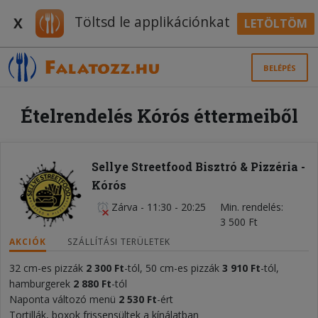
Töltsd le applikációnkat
X
LETÖLTÖM
BELÉPÉS
Ételrendelés Kórós éttermeiből
Sellye Streetfood Bisztró & Pizzéria -
Kórós
Zárva
-
11:30 - 20:25
Min. rendelés
3 500 Ft
AKCIÓK
SZÁLLÍTÁSI TERÜLETEK
32 cm-es pizzák
2 300 Ft
-tól, 50 cm-es pizzák
3 910 Ft
-tól,
hamburgerek
2 880 Ft
-tól
Naponta változó menü
2 530 Ft
-ért
Tortillák, boxok frissensültek a kínálatban