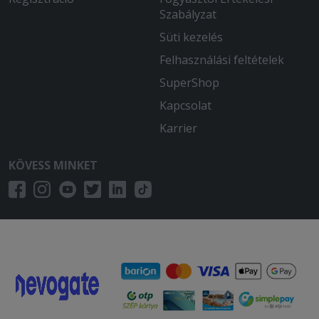
Szabályzat
Süti kezelés
Felhasználási feltételek
SuperShop
Kapcsolat
Karrier
KÖVESS MINKET