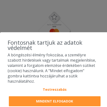
Fontosnak tartjuk az adatok
védelmét
A böngészési élmény fokozása, a személyre
szabott hirdetések vagy tartalmak megjelenítése,
valamint a forgalom elemzése érdekében sütiket
(cookie) használunk. A "Mindet elfogadom"
gombra kattintva hozzájárulhat a sütik
használatához.
Testreszabás
2010-2026 Copyright - Falatozz.hu - Diston-line Kft.
MINDENT ELFOGADOK
Pizza, gyros, hamburger, menük kedvező áron, egy helyen az összes