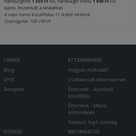
Hamburgerek
1 550 Ft
-tól, hamburger menü
1 840 Ft
-tól
Gyros, frissensült a kínálatban
A napi menü kiszállítása 11 órától történik.
Csomagolás 100-150 Ft
CIKKEK
ÉTTERMEKNEK
Blog
Hogyan működik?
GYIK
Csatlakozás éttermeknek
Receptek
Éttermek - Azonnali
kiszállítás
Éttermek - Menü
előrendelés
Falatozz logó csomag
FIÓKOD
INFORMÁCIÓ