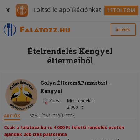
Töltsd le applikációnkat
X
LETÖLTÖM
BELÉPÉS
Ételrendelés Kengyel
éttermeiből
Gólya Étterem&Pizzastart -
Kengyel
Zárva
Min. rendelés
2 000 Ft
AKCIÓK
SZÁLLÍTÁSI TERÜLETEK
Csak a Falatozz.hu-n: 4 000 Ft feletti rendelés esetén 
ajándék 2db ízes palacsinta