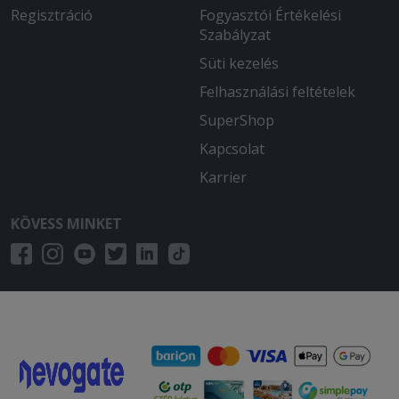
Regisztráció
Fogyasztói Értékelési
Szabályzat
Süti kezelés
Felhasználási feltételek
SuperShop
Kapcsolat
Karrier
KÖVESS MINKET