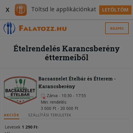
Töltsd le applikációnkat
X
LETÖLTÖM
BELÉPÉS
Ételrendelés Karancsberény
éttermeiből
Bacsaszelet Ételbár és Étterem -
Karancsberény
Zárva
-
10:30 - 17:55
Min. rendelés
3 000 Ft - 20 000 Ft
AKCIÓK
SZÁLLÍTÁSI TERÜLETEK
Levesek
1 290 Ft
-