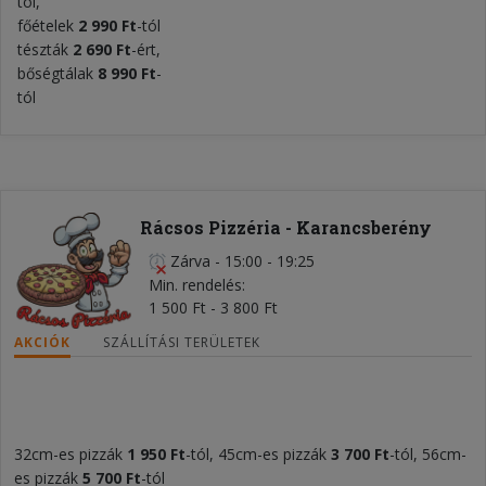
tól,
főételek
2 990 Ft
-tól
tészták
2 690 Ft
-ért,
bőségtálak
8 990 Ft
-
tól
Rácsos Pizzéria - Karancsberény
Zárva
-
15:00 - 19:25
Min. rendelés
1 500 Ft - 3 800 Ft
AKCIÓK
SZÁLLÍTÁSI TERÜLETEK
32cm-es pizzák
1 950 Ft
-tól, 45cm-es pizzák
3 700 Ft
-tól,
56cm-
es pizzák
5 700 Ft
-tól