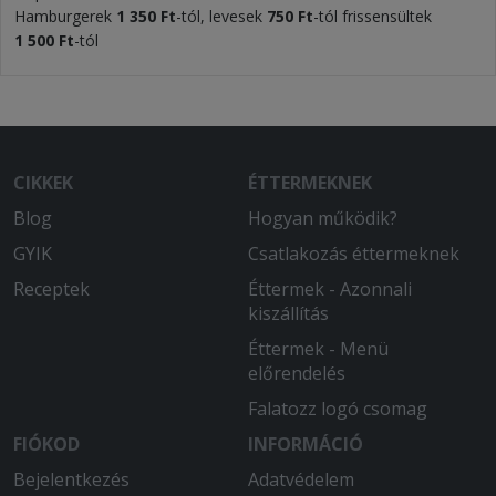
Hamburgerek
1 350 Ft
-tól, levesek
750 Ft
-tól frissensültek
1 500 Ft
-tól
CIKKEK
ÉTTERMEKNEK
Blog
Hogyan működik?
GYIK
Csatlakozás éttermeknek
Receptek
Éttermek - Azonnali
kiszállítás
Éttermek - Menü
előrendelés
Falatozz logó csomag
FIÓKOD
INFORMÁCIÓ
Bejelentkezés
Adatvédelem