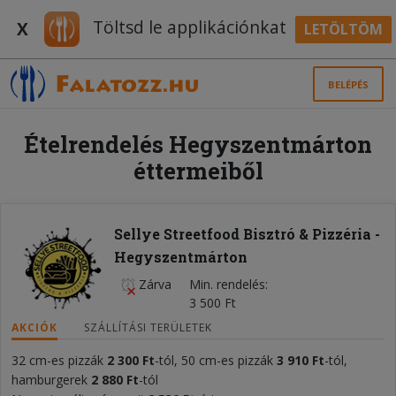
Töltsd le applikációnkat
X
LETÖLTÖM
BELÉPÉS
Ételrendelés Hegyszentmárton
éttermeiből
Sellye Streetfood Bisztró & Pizzéria -
Hegyszentmárton
Zárva
Min. rendelés
3 500 Ft
AKCIÓK
SZÁLLÍTÁSI TERÜLETEK
32 cm-es pizzák
2 300 Ft
-tól, 50 cm-es pizzák
3 910 Ft
-tól,
hamburgerek
2 880 Ft
-tól