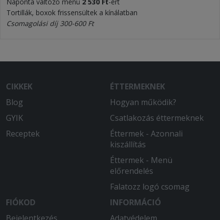
Naponta változó menü
2 530 Ft
-ért
Tortillák, boxok frissensültek a kínálatban
Csomagolási díj 300-600 Ft
CIKKEK
ÉTTERMEKNEK
Blog
Hogyan működik?
GYIK
Csatlakozás éttermeknek
Receptek
Éttermek - Azonnali
kiszállítás
Éttermek - Menü
előrendelés
Falatozz logó csomag
FIÓKOD
INFORMÁCIÓ
Bejelentkezés
Adatvédelem