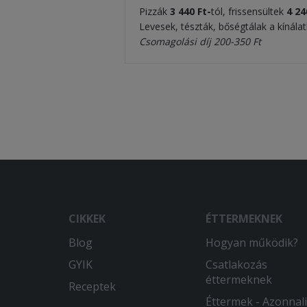
Pizzák
3 440 Ft-
tól, frissensültek
4 24
Levesek, tészták, bőségtálak a kínála
Csomagolási díj 200-350 Ft
CIKKEK
ÉTTERMEKNEK
Blog
Hogyan működik?
GYIK
Csatlakozás
éttermeknek
Receptek
Éttermek - Azonnali