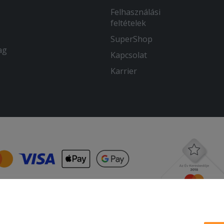
Felhasználási
feltételek
SuperShop
ag
Kapcsolat
Karrier