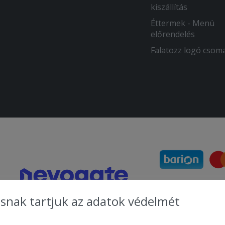
kiszállítás
Éttermek - Menü
előrendelés
Falatozz logó csom
snak tartjuk az adatok védelmét