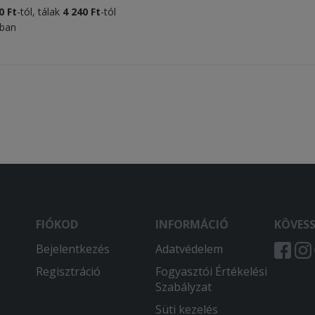
0 Ft
-tól, tálak
4 240 Ft
-tól
tban
FIÓKOD
INFORMÁCIÓ
KÖVES
Bejelentkezés
Adatvédelem
Regisztráció
Fogyasztói Értékelési
Szabályzat
Süti kezelés