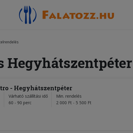
telrendelés
s Hegyhátszentpéter
stro - Hegyhátszentpéter
Várható szállítási idő
Min. rendelés
l
60 - 90 perc
2 000 Ft - 5 500 Ft