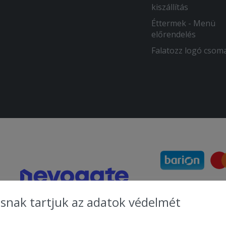
kiszállítás
Éttermek - Menü
előrendelés
Falatozz logó csom
snak tartjuk az adatok védelmét