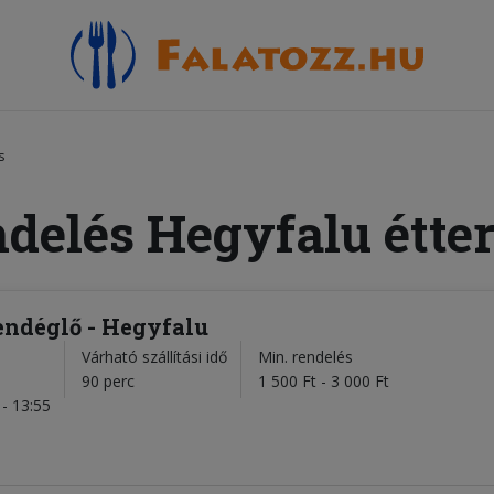
s
ndelés Hegyfalu étte
ndéglő - Hegyfalu
Várható szállítási idő
Min. rendelés
l
90 perc
1 500 Ft - 3 000 Ft
- 13:55