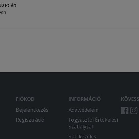
0 Ft
-ért
tban
FIÓKOD
INFORMÁCIÓ
KÖVES
Bejelentkezés
Adatvédelem
Regisztráció
Fogyasztói Értékelési
Szabályzat
Süti kezelés