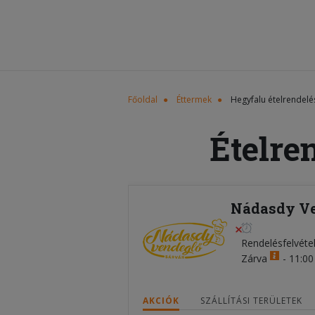
Főoldal
Éttermek
Hegyfalu ételrendelé
Ételre
Nádasdy Ve
Rendelésfelvéte
Zárva
-
11:00 
AKCIÓK
SZÁLLÍTÁSI TERÜLETEK