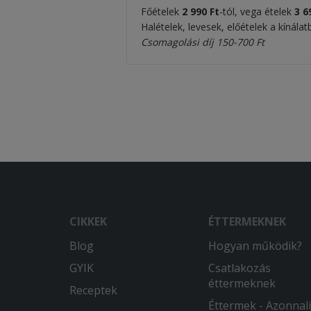
Főételek
2 990 Ft
-tól, vega ételek
3
69
Halételek, levesek, előételek a kínála
Csomagolási díj 150-700 Ft
CIKKEK
ÉTTERMEKNEK
Blog
Hogyan működik?
GYIK
Csatlakozás
éttermeknek
Receptek
Éttermek - Azonnali