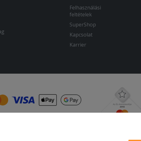
Felhasználási
feltételek
SuperShop
ag
Kapcsolat
Karrier