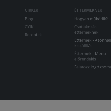
CIKKEK
ÉTTERMEKNEK
Blog
Hogyan működik?
GYIK
Csatlakozás
éttermeknek
Receptek
Éttermek - Azonnali
kiszállítás
Éttermek - Menü
előrendelés
Falatozz logó csom