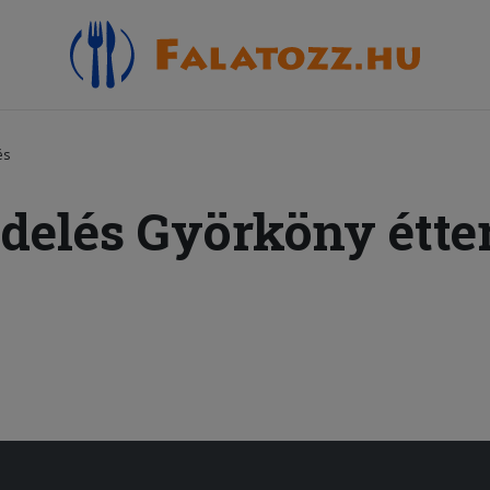
és
ndelés Györköny étte