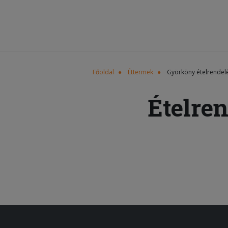
Főoldal
Éttermek
Györköny ételrendel
Ételre